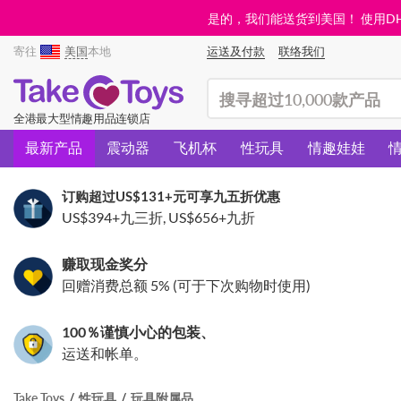
是的，我们能送货到美国！ 使用DHL需
寄往
美国
本地
运送及付款
联络我们
(search)
全港最大型情趣用品连锁店
最新产品
震动器
飞机杯
性玩具
情趣娃娃
订购超过
US$131
+元可享九五折优惠
US$394
+九三折,
US$656
+九折
赚取现金奖分
回赠消费总额 5% (可于下次购物时使用)
100％谨慎小心的包装、
运送和帐单。
Take Toys
性玩具
玩具附属品