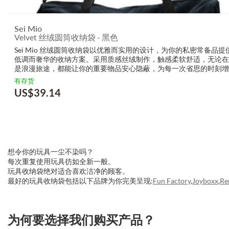
Sei Mio
Velvet 丝绒圆筒收纳袋 - 黑色
Sei Mio 丝绒圆筒收纳袋以优雅而实用的设计，为你的私密常备品提
低调而奢华的收纳方案。采用质感丝绒制作，触感柔软舒适，无论在
是浪漫旅途，都能让你的重要物品安心隐蔽，为每一次省思的时刻增
神秘感。其简约的外观更能完美融入任何场所，让每一次携带都弥漫
有存货
的气息。 为什...
US$
39.14
想令你的玩具一尘不染吗？
每次重复使用玩具彷如全新一般。
玩具收纳袋绝对适合喜欢洁净的顾客。
最好的玩具收纳袋包括以下品牌为你完美呈现:
Fun Factory
,
Joyboxx
,
Re
3.151786181977
为何要选择我们购买产品？