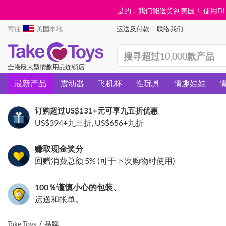
是的，我们能送货到美国！ 使用DHL需
寄往
美国
本地
运送及付款
联络我们
(search)
全港最大型情趣用品连锁店
最新产品
震动器
飞机杯
性玩具
情趣娃娃
订购超过
US$131
+元可享九五折优惠
US$394
+九三折,
US$656
+九折
赚取现金奖分
回赠消费总额 5% (可于下次购物时使用)
100％谨慎小心的包装、
运送和帐单。
Take Toys
品牌