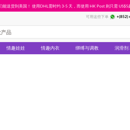
能送货到美国！ 使用DHL需时约 3-5 天，而使用 HK Post 则只需
US$5
可用这些下单
+(852)
情趣娃娃
情趣内衣
绑缚与调教
润滑剂