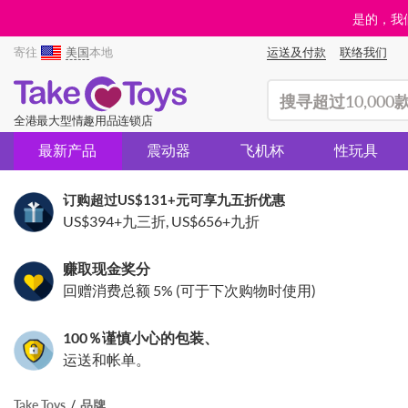
是的，我们
寄往
美国
本地
运送及付款
联络我们
(search)
全港最大型情趣用品连锁店
最新产品
震动器
飞机杯
性玩具
订购超过
US$131
+元可享九五折优惠
US$394
+九三折,
US$656
+九折
赚取现金奖分
回赠消费总额 5% (可于下次购物时使用)
100％谨慎小心的包装、
运送和帐单。
Take Toys
品牌