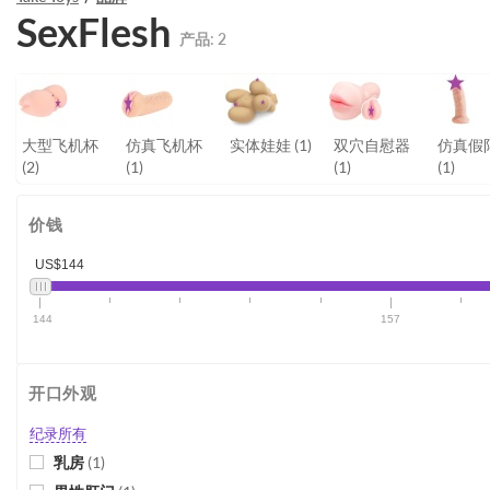
SexFlesh
产品:
2
大型飞机杯
仿真飞机杯
实体娃娃
(1)
双穴自慰器
仿真假
(2)
(1)
(1)
(1)
价钱
US$144
144
157
开口外观
纪录所有
乳房
(
1
)