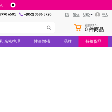
起。
 6990 6501
+(852) 3586 3720
USD
登入
EN
繁体
在购物车
0 件商品
 和 亲密护理
性事增强
品牌
特价货品