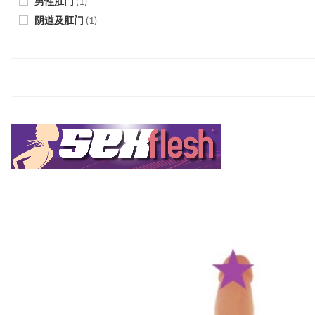
男性肛门
(
1
)
阴道及肛门
(
1
)