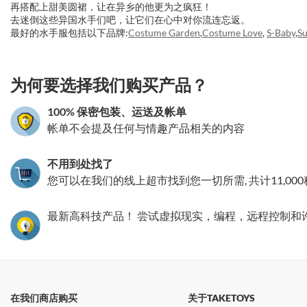
再搭配上甜美圆裙，让在异乡的他更为之疯狂！
去迷倒这些异国水手们吧，让它们在心中对你流连忘返。
最好的水手服包括以下品牌:
Costume Garden
,
Costume Love
,
S-Baby
,
Su
3.151786370192
为何要选择我们购买产品？
100% 保密包装、运送及帐单
帐单不会提及任何与情趣产品相关的内容
不用到处找了
您可以在我们的线上超市找到您一切所需, 共计11,00
最新高科技产品！ 尝试虚拟现实，编程，远程控制和
在我们商店购买
关于TAKETOYS