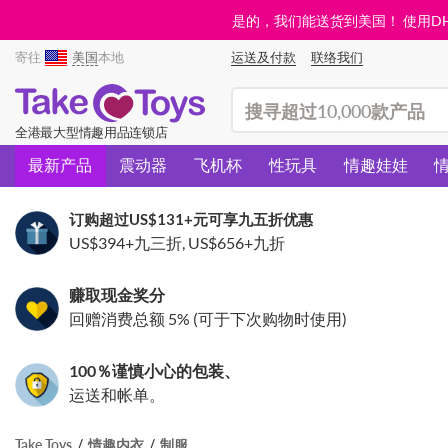
是的，我们能送货到美国！ 使用DHL需
寄往
美国
本地
运送及付款
联络我们
(search)
全港最大型情趣用品连锁店
最新产品
震动器
飞机杯
性玩具
情趣娃娃
订购超过
US$131
+元可享九五折优惠
US$394
+九三折,
US$656
+九折
赚取现金奖分
回赠消费总额 5% (可于下次购物时使用)
100％谨慎小心的包装、
运送和帐单。
Take Toys
情趣内衣
制服