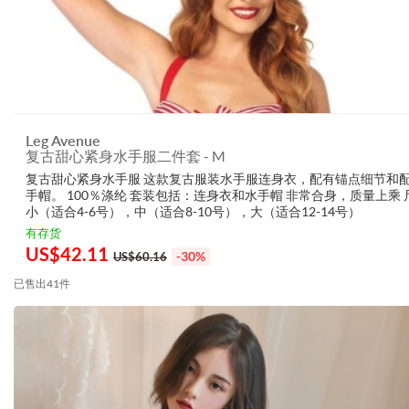
Leg Avenue
复古甜心紧身水手服二件套 - M
复古甜心紧身水手服 这款复古服装水手服连身衣，配有锚点细节和
手帽。 100％涤纶 套装包括：连身衣和水手帽 非常合身，质量上乘 
小（适合4-6号），中（适合8-10号），大（适合12-14号）
有存货
US$
42.11
-30%
US$60.16
已售出41件