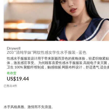
Drywell
Z03 “清纯学妹”网纹性感女学生水手服装 - 蓝色
性感水手服服装设计用于带来新颖而异色的夜晚体验，轻柔织物紧贴
体，激发感官享受。 为何顾客喜爱性感水手服服装 高能电子束灭菌
卫生 100% 聚酯纤维制成，触感细腻 网眼布料设计，舒适透气 适合
型，弹性佳 即穿即用，免洗设计 特点 工艺: ...
有存货
US$
19.44
已售出4件
水手风格典雅、激情而不失浪漫。