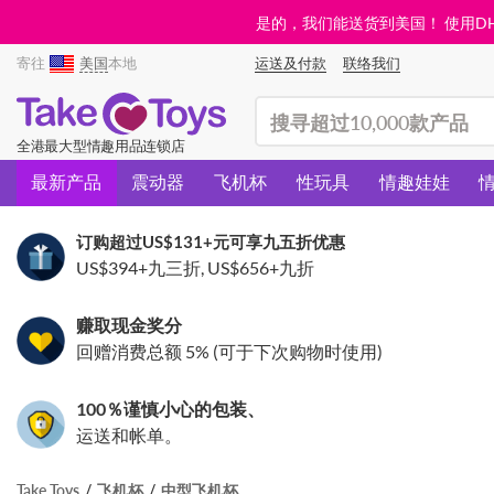
是的，我们能送货到美国！ 使用DHL需
寄往
美国
本地
运送及付款
联络我们
(search)
全港最大型情趣用品连锁店
最新产品
震动器
飞机杯
性玩具
情趣娃娃
订购超过
US$131
+元可享九五折优惠
US$394
+九三折,
US$656
+九折
赚取现金奖分
回赠消费总额 5% (可于下次购物时使用)
100％谨慎小心的包装、
运送和帐单。
Take Toys
飞机杯
中型飞机杯