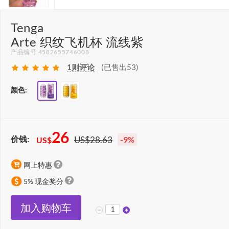
Tenga
Arte 织纹飞机杯 流线紫
产品编号 4582655746008
1
则评论
(已售出53)
颜色:
26
价钱:
US$28.63
-9%
US$
网上特惠
5% 现金奖分
加入购物车