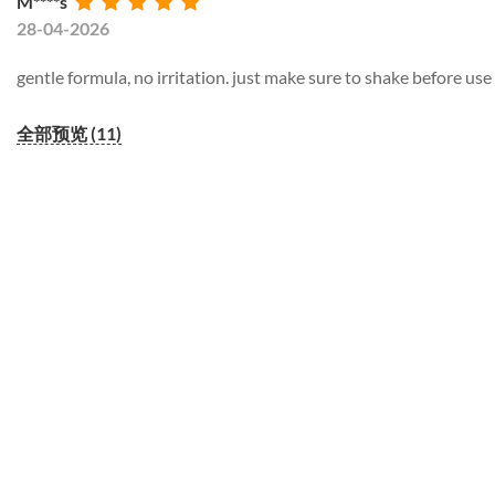
M****s
28-04-2026
gentle formula, no irritation. just make sure to shake before use
全部预览 (11)