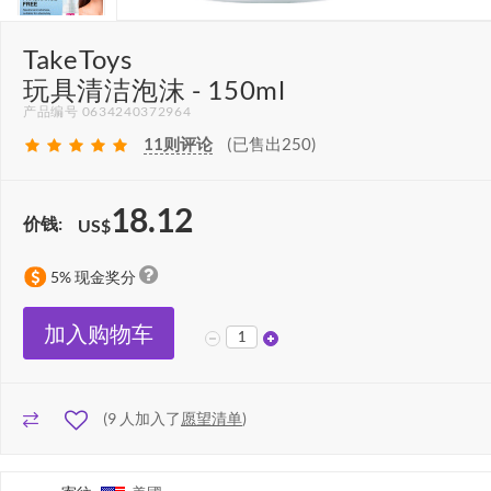
TakeToys
玩具清洁泡沫 - 150ml
产品编号 0634240372964
11
则评论
(已售出250)
18.12
价钱:
US$
5% 现金奖分
加入购物车
(
9
人加入了
愿望清单
)