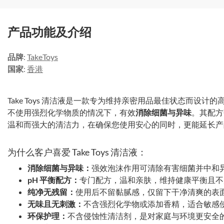
产品功能及介绍
品牌
:
TakeToys
国家
:
香港
Take Toys 清洁液是一款专为维持亲密用品最佳状态而设计的
不使用强烈化学物质的情况下，有效
消除细菌与异味
。其配方
温和而强大的清洁力，在确保您使用安心的同时，更能延长产
为什么客户喜爱 Take Toys 清洁液：
消除细菌与异味：
强效泡沫作用可清除有害细菌并中和
pH 平衡配方：
专门配方，温和亲肤，维持健康平衡且不
纯净无残留：
使用后不留黏腻感，仅留下干净清爽的表
无味且无刺激：
不含强烈化学物或添加香精，适合敏感
环保护理：
不含侵蚀性清洁剂，是对家庭与环境更安全