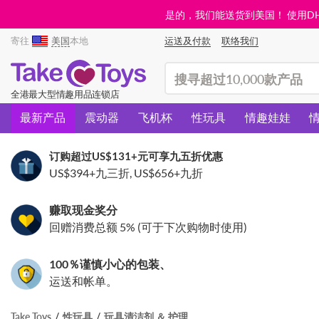
是的，我们能送货到美国！ 使用DHL需
寄往
美国
本地
运送及付款
联络我们
(search)
全港最大型情趣用品连锁店
最新产品
震动器
飞机杯
性玩具
情趣娃娃
订购超过
US$131
+元可享九五折优惠
US$394
+九三折,
US$656
+九折
赚取现金奖分
回赠消费总额 5% (可于下次购物时使用)
100％谨慎小心的包装、
运送和帐单。
Take Toys
性玩具
玩具清洁剂 ＆ 护理