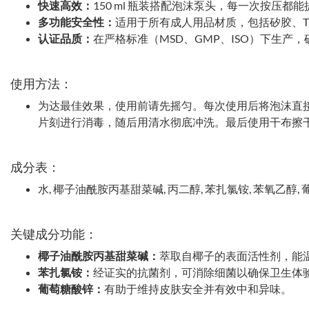
快速高效：
150 ml 瓶装搭配泡沫泵头，每一次按压都
多功能安全性：
适用于所有成人用品材质，包括矽胶、TPE
认证品质：
在严格标准（MSD、GMP、ISO）下生产
使用方法：
为达最佳效果，使用前请先摇匀。每次使用后将泡沫直
片刻进行消毒，随后用清水彻底冲洗。最后使用干布擦
成分表：
水, 椰子油酰胺丙基甜菜碱, 丙二醇, 苯扎氯铵, 苯氧乙醇,
关键成分功能：
椰子油酰胺丙基甜菜碱：
萃取自椰子的表面活性剂，能
苯扎氯铵：
经证实的抗菌剂，可消除细菌以确保卫生体
葡萄糖酸锌：
有助于维持皮肤安全并有效中和异味。