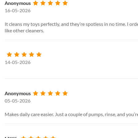
Anonymous
16-05-2026
It cleans my toys perfectly, and they’re spotless in no time. I o
like other cleaners.
14-05-2026
Anonymous
05-05-2026
Makes daily care easier. Just a couple of pumps, rinse, and you’