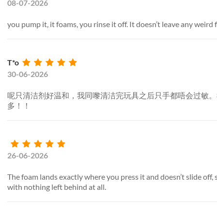
08-07-2026
you pump it, it foams, you rinse it off. It doesn’t leave any weird 
T*o
30-06-2026
呢只清洁剂好温和，我同嚟清洁完玩具之后只手都唔会过敏。
多！！
26-06-2026
The foam lands exactly where you press it and doesn’t slide off, s
with nothing left behind at all.