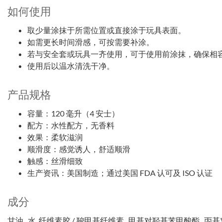
如何使用
取少量涂抹于所需位置或直接涂于玩具表面。
如需更长时间滑感，可按需要补涂。
若与安全套或玩具一齐使用，可于使用前涂抹，确保相
使用后以温水清洗干净。
产品规格
容量：120 毫升（4 安士）
配方：水性配方，无香料
效果：柔软滋润
顺滑度：感觉诱人，舒适顺滑
触感：丝滑细致
生产资讯：美国制造；通过美国 FDA 认可及 ISO 认证
成分
甘油 , 水, 纤维素胶 / 羧甲基纤维素 , 甲基对羟基苯甲酸酯 , 