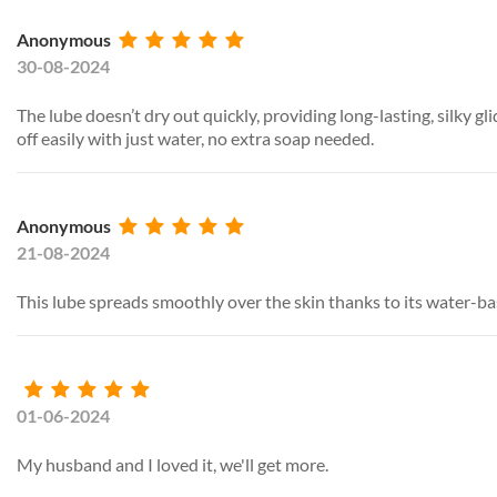
Anonymous
30-08-2024
The lube doesn’t dry out quickly, providing long-lasting, silky glid
off easily with just water, no extra soap needed.
Anonymous
21-08-2024
This lube spreads smoothly over the skin thanks to its water-
01-06-2024
My husband and I loved it, we'll get more.