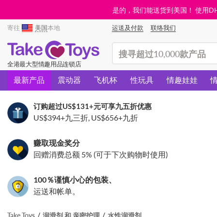
是的，我们能送货到美国！ 使用DHL需
寄往
美国
本地
运送及付款
联络我们
(search)
全港最大型情趣用品连锁店
最新产品
震动器
飞机杯
性玩具
情趣娃娃
订购超过
US$131
+元可享九五折优惠
US$394
+九三折,
US$656
+九折
赚取现金奖分
回赠消费总额 5% (可于下次购物时使用)
100％谨慎小心的包装、
运送和帐单。
Take Toys
润滑剂 和 亲密护理
水性润滑剂