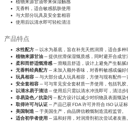
植物来源甘油带来保湿触感
无香料，适合敏感肌肤使用
与大部分玩具及安全套相容
使用后以清水即可轻松清洁
产品特点
水性配方
— 以水为基底，旨在补充天然润滑，适合多种
植物来源甘油
— 提供丝滑保湿慨质感，同时避开合成甘
柔和而舒适慨滑感
— 滑顺且舒适，设计上避免产生黏腻
无香料经典配方
— 未加入额外香味，对香料敏感或偏好
玩具相容
— 与大部分成人玩具相容，方便与现有配件一
安全套相容
— 可与常见安全套材质一齐使用，包括乳胶
以清水易于清洁
— 使用后只需以清水冲洗即可，清洁步
非易染色／抗染污
— 配方设计以减少对织物及表面慨染
取得许可与认证
— 产品已获 FDA 许可并符合 ISO 
美国制造
— 于美国生产，由品牌信赖慨制造流程监管。
适合初学者使用
— 温和好用，对润滑剂初次尝试者友善