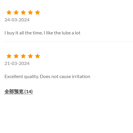
24-03-2024
I buy it all the time, I like the lube a lot
21-03-2024
Excellent quality. Does not cause irritation
全部预览 (14)