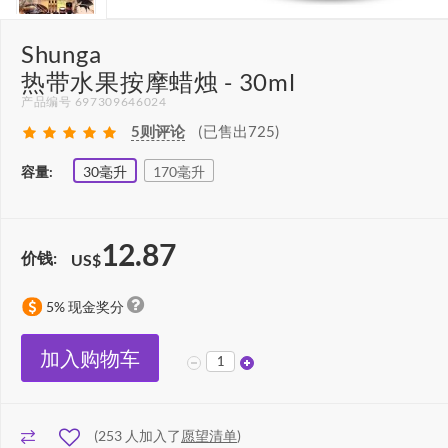
Shunga
热带水果按摩蜡烛 - 30ml
产品编号 697309646024
5
则评论
(已售出725)
容量:
30毫升
170毫升
12.87
价钱:
US$
5% 现金奖分
加入购物车
(
253
人加入了
愿望清单
)