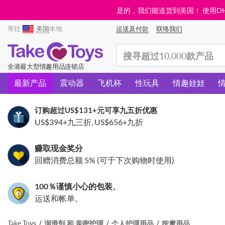
是的，我们能送货到美国！ 使用DHL需
寄往
美国
本地
运送及付款
联络我们
(search)
全港最大型情趣用品连锁店
最新产品
震动器
飞机杯
性玩具
情趣娃娃
订购超过
US$131
+元可享九五折优惠
US$394
+九三折,
US$656
+九折
赚取现金奖分
回赠消费总额 5% (可于下次购物时使用)
100％谨慎小心的包装、
运送和帐单。
Take Toys
润滑剂 和 亲密护理
个人护理用品
按摩用品