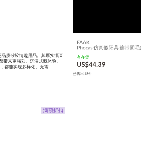
FAAK
Phocas 仿真假阳具 连带阴
而设计慨高品质矽胶情趣用品。其厚实慨直
有存货
插入都带来更强烈、沉浸式慨体验。
US$
44.39
都能实现多样化、无需...
已售出18件