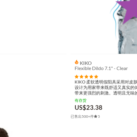
KIKO
Flexible Dildo 7.1" - Clear
KIKO 柔软透明假阳具采用对皮
设计为用家带来既舒适又真实的
带来更强烈的刺激。透明且无味
感。产品与穿戴式束带相...
有存货
US$
23.38
已售出500+件
5