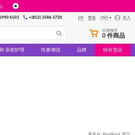
起。
 6990 6501
+(852) 3586 3720
USD
登入
EN
繁体
在购物车
0 件商品
 和 亲密护理
性事增强
品牌
特价货品
更多从:
RealRock
,
荷兰