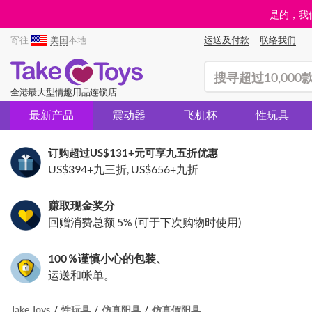
是的，我们
寄往
美国
本地
运送及付款
联络我们
(search)
全港最大型情趣用品连锁店
最新产品
震动器
飞机杯
性玩具
订购超过
US$131
+元可享九五折优惠
US$394
+九三折,
US$656
+九折
赚取现金奖分
回赠消费总额 5% (可于下次购物时使用)
100％谨慎小心的包装、
运送和帐单。
Take Toys
性玩具
仿真阳具
仿真假阳具