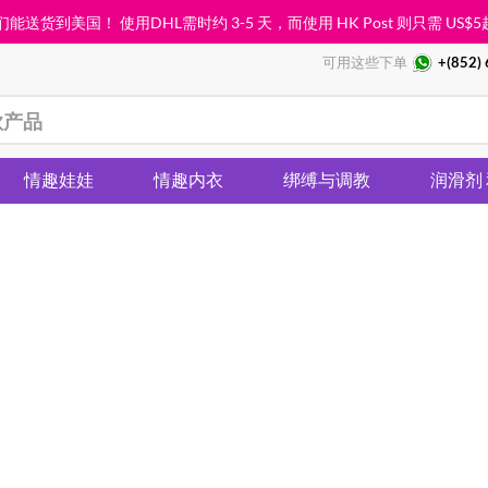
能送货到美国！ 使用DHL需时约 3-5 天，而使用 HK Post 则只需
US$5
可用这些下单
+(852)
情趣娃娃
情趣内衣
绑缚与调教
润滑剂