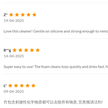
Z*
19-04-2025
Love this cleaner! Gentle on silicone and strong enough to remo
R**g
14-04-2025
Super easy to use! The foam cleans toys quickly and dries fast. No
L*
09-04-2025
冇包含刺激性化学物质都可以去除所有物质, 完美慨清洁剂!