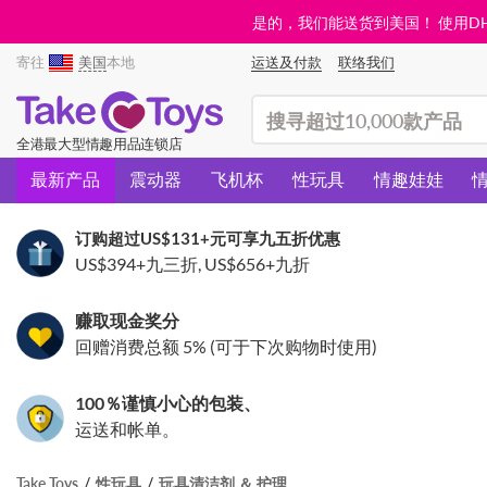
是的，我们能送货到美国！ 使用DHL需
寄往
美国
本地
运送及付款
联络我们
(search)
全港最大型情趣用品连锁店
最新产品
震动器
飞机杯
性玩具
情趣娃娃
订购超过
US$131
+元可享九五折优惠
US$394
+九三折,
US$656
+九折
赚取现金奖分
回赠消费总额 5% (可于下次购物时使用)
100％谨慎小心的包装、
运送和帐单。
Take Toys
性玩具
玩具清洁剂 ＆ 护理