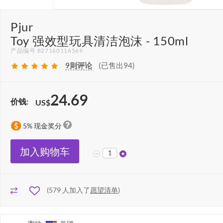
Pjur
Toy 强效型玩具清洁泡沫 - 150ml
产品编号 827160116569
9
则评论
(已售出94)
24.69
价钱:
US$
5% 现金奖分
加入购物车
(
579
人加入了
愿望清单
)