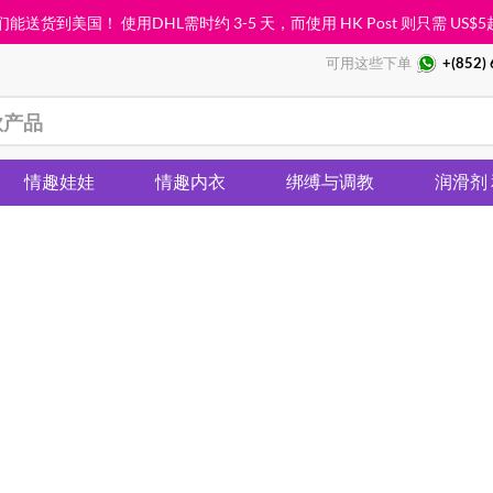
能送货到美国！ 使用DHL需时约 3-5 天，而使用 HK Post 则只需
US$5
可用这些下单
+(852)
情趣娃娃
情趣内衣
绑缚与调教
润滑剂