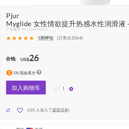
Pjur
Myglide 女性情欲提升热感水性润滑液 - 
产品编号 827160104351
1
则评论
(已售出2064)
26
价钱:
US$
5% 现金奖分
加入购物车
(
325
人加入了
愿望清单
)