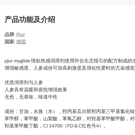
产品功能及介绍
品牌
:
Pjur
国家
:
德国
pjur myglide 情欲热感润滑剂使用符合生态指引的配方
增强敏感度。人参成份可加高刺激度及强化性爱时的亢奋感觉
优质润滑剂与人参
人参具有温暖和喜悦增强效果
无色，无香味，味道中性
成份：甘油，水族（水），羟丙基瓜尔胶羟丙基三甲基氯化铵
苯甲醇，苯甲酸，山梨酸，苯氧乙醇，对羟基苯甲酸甲酯，对
羟基苯甲酸丁酯，CI 14700（FD＆C红色号4）。