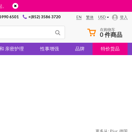
起。
 6990 6501
+(852) 3586 3720
USD
登入
EN
繁体
在购物车
0 件商品
 和 亲密护理
性事增强
品牌
特价货品
更多从:
Pjur
,
德国