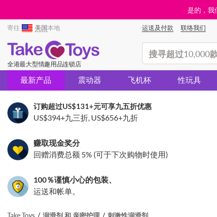
是的，我们
寄往
美国
本地
运送及付款
联络我们
(search)
全港最大型情趣用品连锁店
最新产品
震动器
飞机杯
性玩具
订购超过
US$131
+元可享九五折优惠
US$394
+九三折,
US$656
+九折
赚取现金奖分
回赠消费总额 5% (可于下次购物时使用)
100％谨慎小心的包装、
运送和帐单。
Take Toys
润滑剂 和 亲密护理
刺激性润滑剂