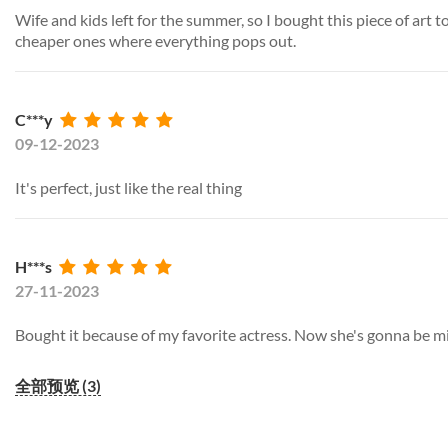
Wife and kids left for the summer, so I bought this piece of art to
cheaper ones where everything pops out.
C***y
09-12-2023
It's perfect, just like the real thing
H***s
27-11-2023
Bought it because of my favorite actress. Now she's gonna be m
全部预览 (3)