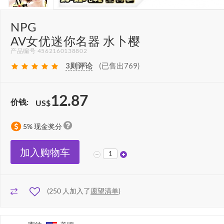
NPG
AV女优迷你名器 水卜樱
产品编号 4562160138802
3
则评论
(已售出769)
12.87
价钱:
US$
5% 现金奖分
加入购物车
(
250
人加入了
愿望清单
)