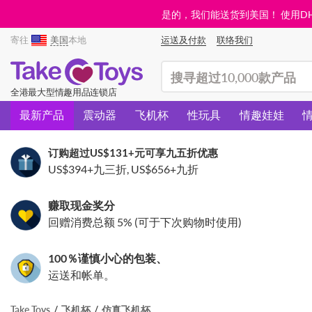
是的，我们能送货到美国！ 使用DHL需
寄往
美国
本地
运送及付款
联络我们
(search)
全港最大型情趣用品连锁店
最新产品
震动器
飞机杯
性玩具
情趣娃娃
订购超过
US$131
+元可享九五折优惠
US$394
+九三折,
US$656
+九折
赚取现金奖分
回赠消费总额 5% (可于下次购物时使用)
100％谨慎小心的包装、
运送和帐单。
Take Toys
飞机杯
仿真飞机杯