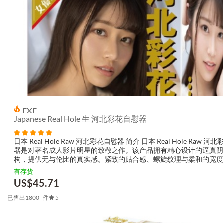
EXE
Japanese Real Hole 生 河北彩花自慰器
日本 Real Hole Raw 河北彩花自慰器 简介 日本 Real Hole Raw 河
器是对著名成人影片明星的致敬之作。该产品拥有精心设计的逼真阴
构，提供无与伦比的真实感。紧致的贴合感、螺旋纹理与柔和的宽度
每一次推动都带来令人难以置信的愉悦感。这是一...
有存货
US$
45.71
已售出1800+件
5