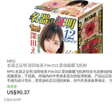
NPG
名器之证明 深田咏美 File 012 震动吸啜飞机杯
NPG 名器之证明 深田咏美 File 012 震动吸啜飞机杯结合马达驱动
高频震动，于拟真、闭端内衬中带来多层次的纹理刺激。产品以沉实
手感为设计导向，营造放松且沉浸的体验，但不作具体效果保证。 
喜爱 NPG 名器之证明 深田咏美 File 012 震动吸啜飞机杯 ...
有存货
US$
90.37
已售出107件