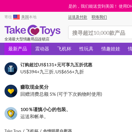
是的，我们能送货到美国！ 使用DHL需
寄往
美国
本地
运送及付款
联络我们
(search)
全港最大型情趣用品连锁店
最新产品
震动器
飞机杯
性玩具
情趣娃娃
订购超过
US$131
+元可享九五折优惠
US$394
+九三折,
US$656
+九折
赚取现金奖分
回赠消费总额 5% (可于下次购物时使用)
100％谨慎小心的包装、
运送和帐单。
Take Toys
飞机杯
色情明星自慰器