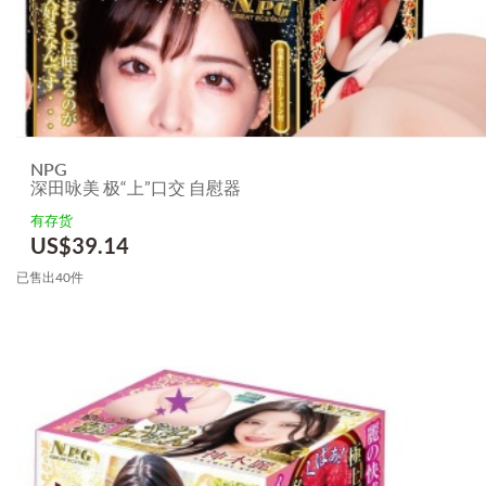
NPG
深田咏美 极“上”口交 自慰器
有存货
US$
39.14
已售出40件