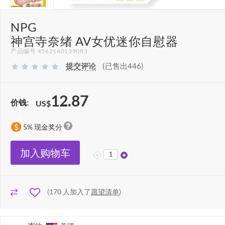
NPG
神宫寺奈绪 AV女优迷你自慰器
产品编号 4562160139083
提交评论
(已售出446)
12.87
价钱:
US$
5% 现金奖分
加入购物车
(
170
人加入了
愿望清单
)