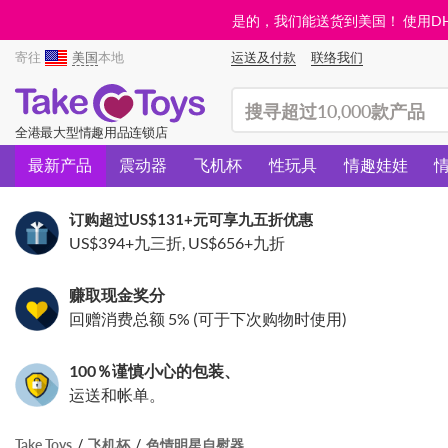
是的，我们能送货到美国！ 使用DHL需
寄往
美国
本地
运送及付款
联络我们
(search)
全港最大型情趣用品连锁店
最新产品
震动器
飞机杯
性玩具
情趣娃娃
订购超过
US$131
+元可享九五折优惠
US$394
+九三折,
US$656
+九折
赚取现金奖分
回赠消费总额 5% (可于下次购物时使用)
100％谨慎小心的包装、
运送和帐单。
Take Toys
飞机杯
色情明星自慰器