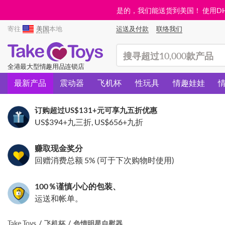
是的，我们能送货到美国！ 使用DHL需
寄往
美国
本地
运送及付款
联络我们
(search)
全港最大型情趣用品连锁店
最新产品
震动器
飞机杯
性玩具
情趣娃娃
订购超过
US$131
+元可享九五折优惠
US$394
+九三折,
US$656
+九折
赚取现金奖分
回赠消费总额 5% (可于下次购物时使用)
100％谨慎小心的包装、
运送和帐单。
Take Toys
飞机杯
色情明星自慰器