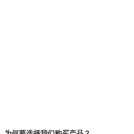
3.151786169517
为何要选择我们购买产品？