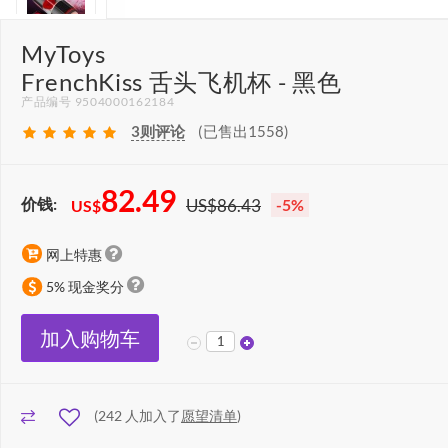
MyToys
FrenchKiss 舌头飞机杯 - 黑色
产品编号 9504000162184
3
则评论
(已售出1558)
82.49
价钱:
US$86.43
-5%
US$
网上特惠
5% 现金奖分
加入购物车
(
242
人加入了
愿望清单
)