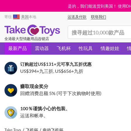
是的，我们能送货到美国！ 使用DHL需
寄往
美国
本地
运送及付款
联络我们
(search)
全港最大型情趣用品连锁店
最新产品
震动器
飞机杯
性玩具
情趣娃娃
订购超过
US$131
+元可享九五折优惠
US$394
+九三折,
US$656
+九折
赚取现金奖分
回赠消费总额 5% (可于下次购物时使用)
100％谨慎小心的包装、
运送和帐单。
Take Toys
飞机杯
电动飞机杯