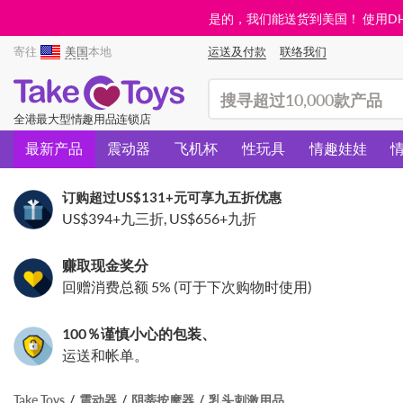
是的，我们能送货到美国！ 使用DHL需
寄往
美国
本地
运送及付款
联络我们
(search)
全港最大型情趣用品连锁店
最新产品
震动器
飞机杯
性玩具
情趣娃娃
订购超过
US$131
+元可享九五折优惠
US$394
+九三折,
US$656
+九折
赚取现金奖分
回赠消费总额 5% (可于下次购物时使用)
100％谨慎小心的包装、
运送和帐单。
Take Toys
震动器
阴蒂按摩器
乳头刺激用品