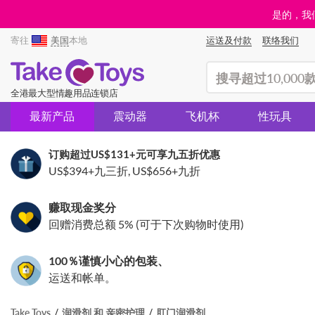
是的，我们
寄往
美国
本地
运送及付款
联络我们
(search)
全港最大型情趣用品连锁店
最新产品
震动器
飞机杯
性玩具
订购超过
US$131
+元可享九五折优惠
US$394
+九三折,
US$656
+九折
赚取现金奖分
回赠消费总额 5% (可于下次购物时使用)
100％谨慎小心的包装、
运送和帐单。
Take Toys
润滑剂 和 亲密护理
肛门润滑剂