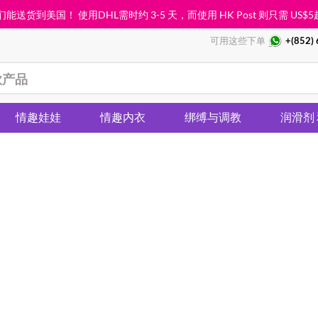
能送货到美国！ 使用DHL需时约 3-5 天，而使用 HK Post 则只需
US$5
可用这些下单
+(852)
情趣娃娃
情趣内衣
绑缚与调教
润滑剂