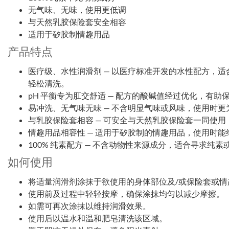
无气味、无味，使用更低调
与天然乳胶保险套安全相容
适用于矽胶制情趣用品
产品特点
医疗级、水性润滑剂 — 以医疗标准开发的水性配方，
轻松清洗。
pH 平衡专为肛交舒适 — 配方的酸碱值经过优化，有
易冲洗、无气味无味 — 不含明显气味或风味，使用时
与乳胶保险套相容 — 可安全与天然乳胶保险套一同使
情趣用品相容性 — 适用于矽胶制的情趣用品，使用时
100% 纯素配方 — 不含动物性来源成分，适合寻求纯
如何使用
将适量润滑剂涂抹于欲使用的身体部位及/或保险套或情
使用前及过程中轻轻按摩，确保涂抹均匀以减少摩擦。
如需可再次涂抹以维持润滑效果。
使用后以温水和温和肥皂清洗该区域。