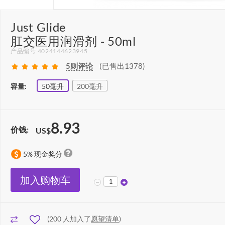
Just Glide
肛交医用润滑剂 - 50ml
产品编号 4024144623945
5
则评论
(已售出1378)
容量:
50毫升
200毫升
8.93
价钱:
US$
5% 现金奖分
加入购物车
(
200
人加入了
愿望清单
)