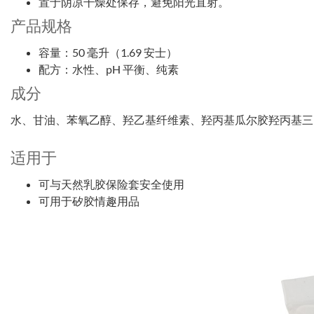
置于阴凉干燥处保存，避免阳光直射。
产品规格
容量：50 毫升（1.69 安士）
配方：水性、pH 平衡、纯素
成分
水、甘油、苯氧乙醇、羟乙基纤维素、羟丙基瓜尔胶羟丙基三
适用于
可与天然乳胶保险套安全使用
可用于矽胶情趣用品