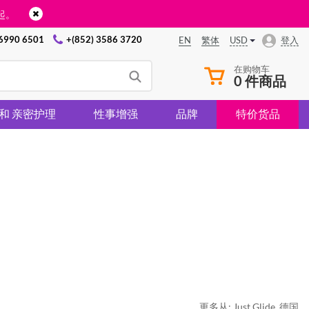
起。
 6990 6501
+(852) 3586 3720
USD
登入
EN
繁体
在购物车
0 件商品
 和 亲密护理
性事增强
品牌
特价货品
更多从:
Just Glide
,
德国