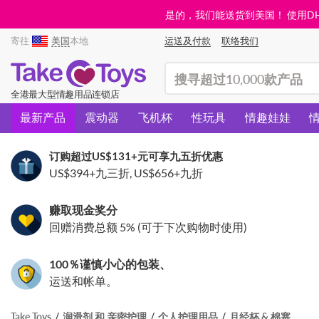
是的，我们能送货到美国！ 使用DHL需
寄往
美国
本地
运送及付款
联络我们
(search)
全港最大型情趣用品连锁店
最新产品
震动器
飞机杯
性玩具
情趣娃娃
订购超过
US$131
+元可享九五折优惠
US$394
+九三折,
US$656
+九折
赚取现金奖分
回赠消费总额 5% (可于下次购物时使用)
100％谨慎小心的包装、
运送和帐单。
Take Toys
润滑剂 和 亲密护理
个人护理用品
月经杯 & 棉塞