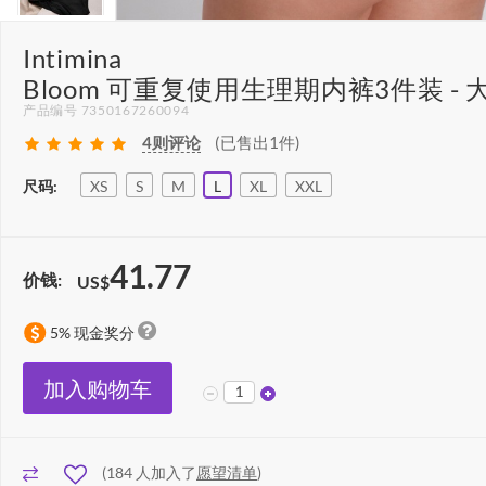
Intimina
Bloom 可重复使用生理期内裤3件装 - 
产品编号 7350167260094
4
则评论
(已售出1件)
尺码:
XS
S
M
L
XL
XXL
41.77
价钱:
US$
5% 现金奖分
加入购物车
(
184
人加入了
愿望清单
)