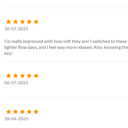
10-07-2025
I’m really impressed with how soft they are! I switched to these 
lighter flow days, and I feel way more relaxed. Also, knowing the
key!
06-07-2025
28-06-2025