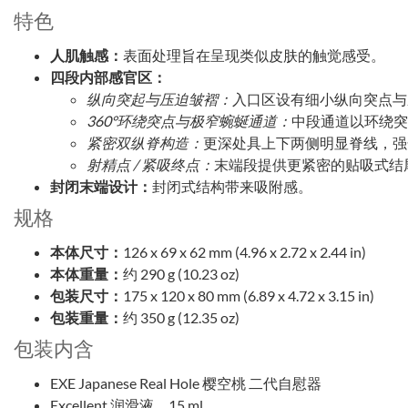
特色
人肌触感：
表面处理旨在呈现类似皮肤的触觉感受。
四段内部感官区：
纵向突起与压迫皱褶：
入口区设有细小纵向突点与
360°环绕突点与极窄蜿蜒通道：
中段通道以环绕突
紧密双纵脊构造：
更深处具上下两侧明显脊线，强
射精点 / 紧吸终点：
末端段提供更紧密的贴吸式结
封闭末端设计：
封闭式结构带来吸附感。
规格
本体尺寸：
126 x 69 x 62 mm (4.96 x 2.72 x 2.44 in)
本体重量：
约 290 g (10.23 oz)
包装尺寸：
175 x 120 x 80 mm (6.89 x 4.72 x 3.15 in)
包装重量：
约 350 g (12.35 oz)
包装内含
EXE Japanese Real Hole 樱空桃 二代自慰器
Excellent 润滑液，15 ml