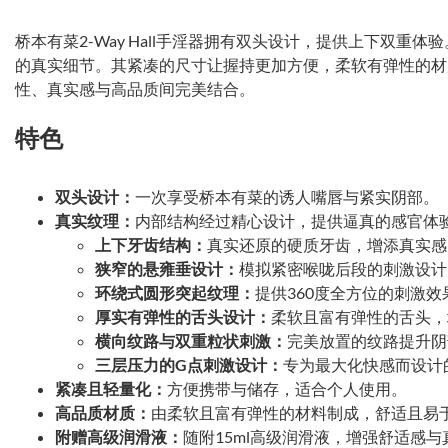
桥本有菜2-Way Hall手淫器拥有双头设计，提供上下双重
的真实细节。其紧凑的尺寸让握持更加方便，柔软有弹性的材
性、真实感与高品质间完美结合。
特色
双头设计：
一次享受桥本有菜的诱人嘴唇与紧实阴部。
真实纹理：
内部结构经过精心设计，提供逼真的感官体
上下牙齿结构：
真实还原的硬质牙齿，增添真实感
狭窄的悬雍垂设计：
模拟紧密喉咙后段的刺激设计
环绕式圆形突起纹理：
提供360度全方位的刺激效
厚实有弹性的舌头设计：
柔软且富有弹性的舌头，
横向纹路与双重粒状刺激：
完美放置的纹路提升阴
三层压力的G点刺激设计：
专为最大化快感而设计
紧凑且轻量化：
方便携带与储存，适合个人使用。
高品质材质：
由柔软且富有弹性的材料制成，舒适且易
附赠高级润滑液：
随附15ml高级润滑液，增强舒适感与