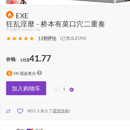
EXE
狂乱淫靡 - 桥本有菜口穴二重奏
产品编号 UGAN-146
13
则评论
(已售出2594)
41.77
价钱:
US$
5% 现金奖分
加入购物车
(
853
人加入了
愿望清单
)