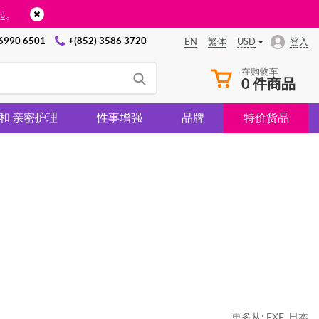
起。
 6990 6501
+(852) 3586 3720
USD
登入
EN
繁体
在购物车
0 件商品
 和 亲密护理
性事增强
品牌
特价货品
更多从:
EXE
,
日本