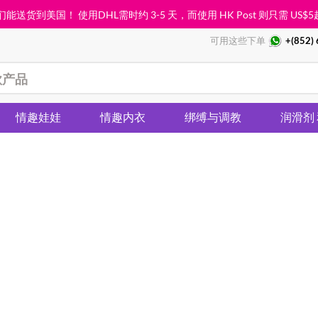
能送货到美国！ 使用DHL需时约 3-5 天，而使用 HK Post 则只需
US$5
可用这些下单
+(852)
情趣娃娃
情趣内衣
绑缚与调教
润滑剂