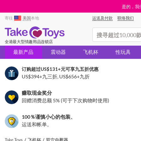
是的，我们
寄往
美国
本地
运送及付款
联络我们
(search)
全港最大型情趣用品连锁店
最新产品
震动器
飞机杯
性玩具
订购超过
US$131
+元可享九五折优惠
US$394
+九三折,
US$656
+九折
赚取现金奖分
回赠消费总额 5% (可于下次购物时使用)
100％谨慎小心的包装、
运送和帐单。
Take Toys
飞机杯
双穴自慰器