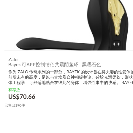
Zalo
Bayek 可APP控制情侣共震阴茎环 - 黑曜石色
作为 ZALO 传奇系列的一部分，BAYEK 的设计旨在将夫妻的性爱体
前所未有的高度，足以与古埃及众神相提并论。矽胶光滑柔软，形状
体工程学，可舒适地贴合在彼此的身体，增强性事中的快感。 BAYEK 
种强劲的震动模式来刺激阴蒂及 G 点，其伸展臂中的内置摩打可紧
有存货
更...
US$
70.66
已售出190件