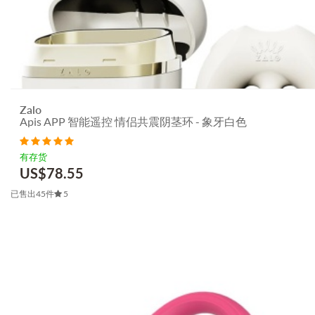
Zalo
Apis APP 智能遥控 情侣共震阴茎环 - 象牙白色
有存货
US$
78.55
已售出45件
5