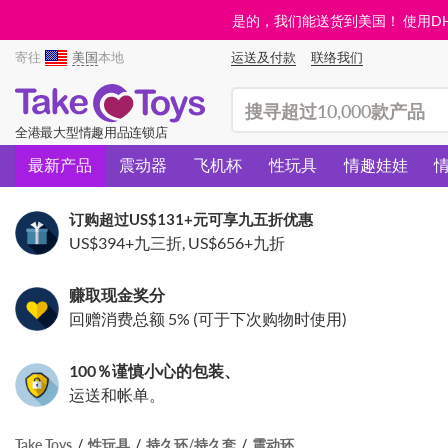
是的，我们能送货到美国！ 使用DHL需
寄往
美国
本地
运送及付款
联络我们
(search)
全港最大型情趣用品连锁店
最新产品
震动器
飞机杯
性玩具
情趣娃娃
订购超过
US$131
+元可享九五折优惠
US$394
+九三折,
US$656
+九折
赚取现金奖分
回赠消费总额 5% (可于下次购物时使用)
100％谨慎小心的包装、
运送和帐单。
Take Toys
性玩具
持久环/持久套
震动环