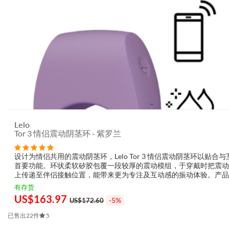
Lelo
Tor 3 情侣震动阴茎环 - 紫罗兰
设计为情侣共用的震动阴茎环，Lelo Tor 3 情侣震动阴茎环以贴合
首要功能。环状柔软矽胶包覆一段较厚的震动模组，于穿戴时把震动
上传递至伴侣接触位置，能带来更为专注及互动感的振动体验。产品
蓝牙连接 LELO APP，自订与远端操控震动节奏；材质为高级体用
有存货
弹性设计...
US$
163.97
-5%
US$172.60
已售出22件
5