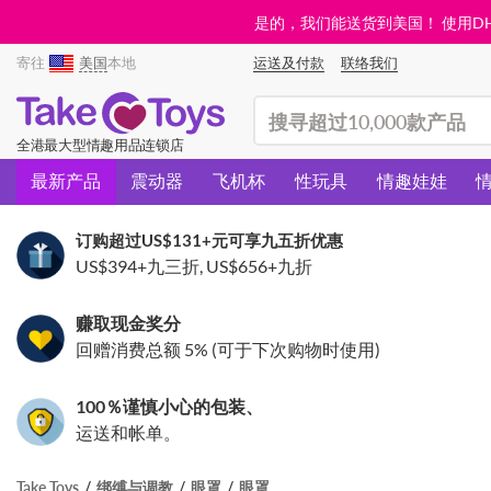
是的，我们能送货到美国！ 使用DHL需
寄往
美国
本地
运送及付款
联络我们
(search)
全港最大型情趣用品连锁店
最新产品
震动器
飞机杯
性玩具
情趣娃娃
订购超过
US$131
+元可享九五折优惠
US$394
+九三折,
US$656
+九折
赚取现金奖分
回赠消费总额 5% (可于下次购物时使用)
100％谨慎小心的包装、
运送和帐单。
Take Toys
绑缚与调教
眼罩
眼罩