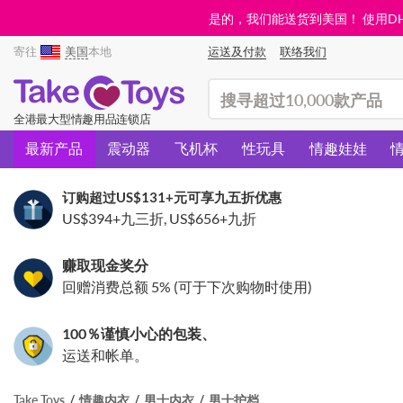
是的，我们能送货到美国！ 使用DHL需
寄往
美国
本地
运送及付款
联络我们
(search)
全港最大型情趣用品连锁店
最新产品
震动器
飞机杯
性玩具
情趣娃娃
订购超过
US$131
+元可享九五折优惠
US$394
+九三折,
US$656
+九折
赚取现金奖分
回赠消费总额 5% (可于下次购物时使用)
100％谨慎小心的包装、
运送和帐单。
Take Toys
情趣内衣
男士内衣
男士护档