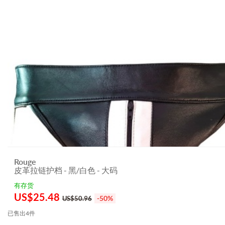
Rouge
皮革拉链护档 - 黑/白色 - 大码
有存货
US$
25.48
-50%
US$50.96
已售出4件