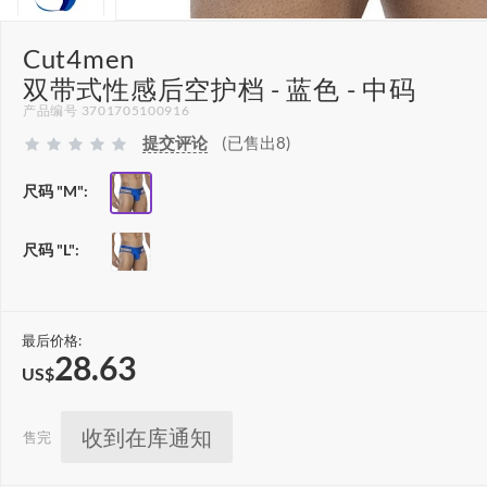
Cut4men
双带式性感后空护档 - 蓝色 - 中码
产品编号 3701705100916
提交评论
(已售出8)
尺码 "M":
尺码 "L":
最后价格:
28.63
US$
收到在库通知
售完