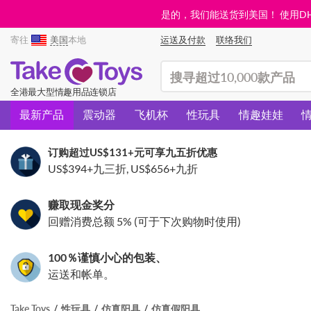
是的，我们能送货到美国！ 使用DHL需
寄往
美国
本地
运送及付款
联络我们
(search)
全港最大型情趣用品连锁店
最新产品
震动器
飞机杯
性玩具
情趣娃娃
订购超过
US$131
+元可享九五折优惠
US$394
+九三折,
US$656
+九折
赚取现金奖分
回赠消费总额 5% (可于下次购物时使用)
100％谨慎小心的包装、
运送和帐单。
Take Toys
性玩具
仿真阳具
仿真假阳具