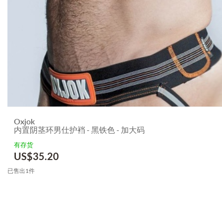
Oxjok
内置阴茎环男仕护裆 - 黑铁色 - 加大码
有存货
US$
35.20
已售出1件