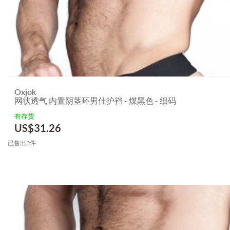
Oxjok
网状透气 内置阴茎环男仕护裆 - 煤黑色 - 细码
有存货
US$
31.26
已售出3件