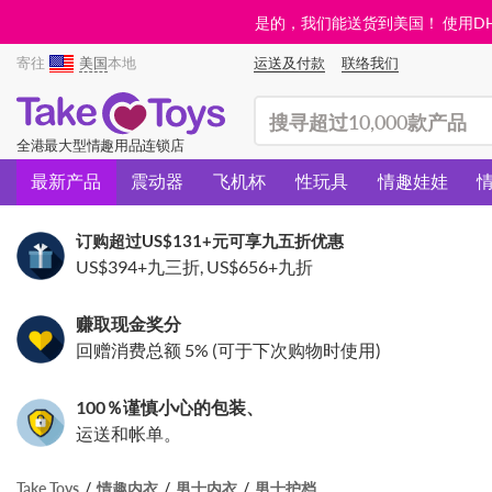
是的，我们能送货到美国！ 使用DHL需
寄往
美国
本地
运送及付款
联络我们
(search)
全港最大型情趣用品连锁店
最新产品
震动器
飞机杯
性玩具
情趣娃娃
订购超过
US$131
+元可享九五折优惠
US$394
+九三折,
US$656
+九折
赚取现金奖分
回赠消费总额 5% (可于下次购物时使用)
100％谨慎小心的包装、
运送和帐单。
Take Toys
情趣内衣
男士内衣
男士护档