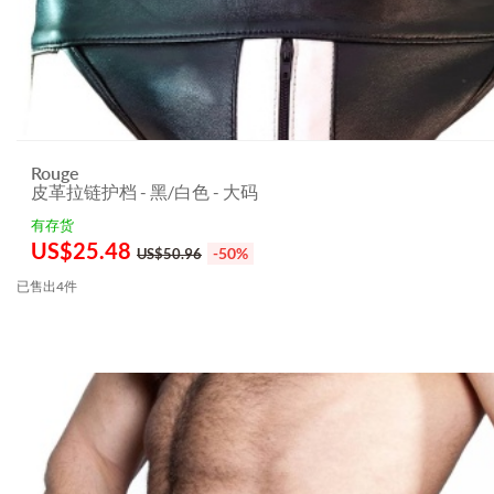
Rouge
皮革拉链护档 - 黑/白色 - 大码
有存货
US$
25.48
-50%
US$50.96
已售出4件