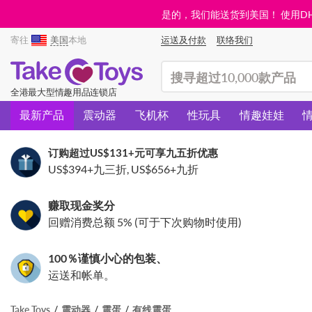
是的，我们能送货到美国！ 使用DHL需
寄往
美国
本地
运送及付款
联络我们
(search)
全港最大型情趣用品连锁店
最新产品
震动器
飞机杯
性玩具
情趣娃娃
订购超过
US$131
+元可享九五折优惠
US$394
+九三折,
US$656
+九折
赚取现金奖分
回赠消费总额 5% (可于下次购物时使用)
100％谨慎小心的包装、
运送和帐单。
Take Toys
震动器
震蛋
有线震蛋