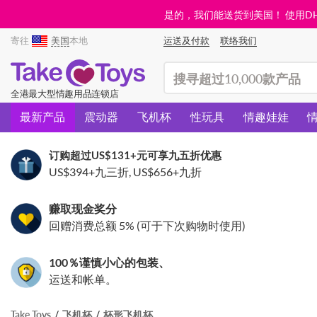
是的，我们能送货到美国！ 使用DHL需
寄往
美国
本地
运送及付款
联络我们
(search)
全港最大型情趣用品连锁店
最新产品
震动器
飞机杯
性玩具
情趣娃娃
订购超过
US$131
+元可享九五折优惠
US$394
+九三折,
US$656
+九折
赚取现金奖分
回赠消费总额 5% (可于下次购物时使用)
100％谨慎小心的包装、
运送和帐单。
Take Toys
飞机杯
杯形飞机杯