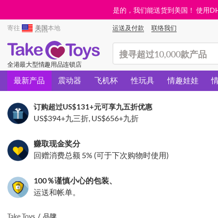
是的，我们能送货到美国！ 使用DHL需
寄往
美国
本地
运送及付款
联络我们
(search)
全港最大型情趣用品连锁店
最新产品
震动器
飞机杯
性玩具
情趣娃娃
订购超过
US$131
+元可享九五折优惠
US$394
+九三折,
US$656
+九折
赚取现金奖分
回赠消费总额 5% (可于下次购物时使用)
100％谨慎小心的包装、
运送和帐单。
Take Toys
品牌