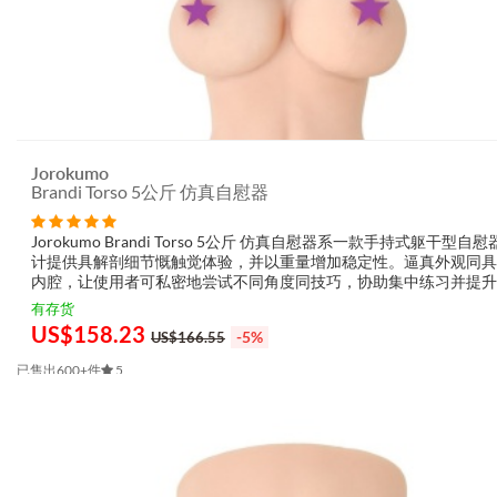
Jorokumo
Brandi Torso 5公斤 仿真自慰器
Jorokumo Brandi Torso 5公斤 仿真自慰器系一款手持式躯干型自
计提供具解剖细节慨触觉体验，并以重量增加稳定性。逼真外观同具
内腔，让使用者可私密地尝试不同角度同技巧，协助集中练习并提升
度。 点解顾客钟意 Jorokumo Brandi Torso 5公斤 仿...
有存货
US$
158.23
-5%
US$166.55
已售出600+件
5