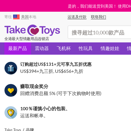
是的，我们能送货到美国！ 使用DHL需
寄往
美国
本地
运送及付款
联络我们
(search)
全港最大型情趣用品连锁店
最新产品
震动器
飞机杯
性玩具
情趣娃娃
订购超过
US$131
+元可享九五折优惠
US$394
+九三折,
US$656
+九折
赚取现金奖分
回赠消费总额 5% (可于下次购物时使用)
100％谨慎小心的包装、
运送和帐单。
Take Toys
品牌