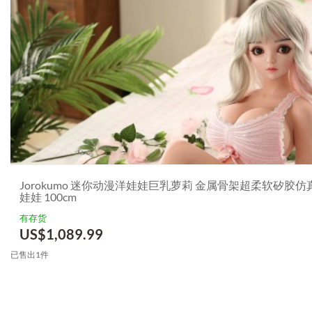
Jorokumo 迷你动漫洋娃娃巨乳萝莉 金属骨架超柔软矽胶仿
娃娃 100cm
有存货
US$
1,089.99
已售出1件