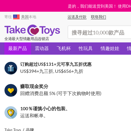
是的，我们能送货到美国！ 使用DHL需
寄往
美国
本地
运送及付款
联络我们
(search)
全港最大型情趣用品连锁店
最新产品
震动器
飞机杯
性玩具
情趣娃娃
订购超过
US$131
+元可享九五折优惠
US$394
+九三折,
US$656
+九折
赚取现金奖分
回赠消费总额 5% (可于下次购物时使用)
100％谨慎小心的包装、
运送和帐单。
Take Toys
品牌