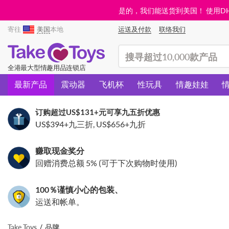
是的，我们能送货到美国！ 使用DHL需
寄往
美国
本地
运送及付款
联络我们
(search)
全港最大型情趣用品连锁店
最新产品
震动器
飞机杯
性玩具
情趣娃娃
订购超过
US$131
+元可享九五折优惠
US$394
+九三折,
US$656
+九折
赚取现金奖分
回赠消费总额 5% (可于下次购物时使用)
100％谨慎小心的包装、
运送和帐单。
Take Toys
品牌