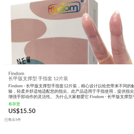
Findom
长甲版支撑型 手指套 12片装
Findom - 长甲版支撑型手指套12片装，精心设计以给您带来不同的
验，轻柔并舒适地适配您的指尖。此产品适用于手指使用，提供指尖
增强手部动作的灵活性。 为什么大家都爱它 Findom - 长甲版支撑
12片装 手指专用设计，安全舒适 避免指甲、饰品等硌损 ...
有存货
US$
15.50
已售出5件