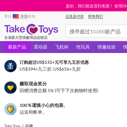
是的，我们能送货到美国！ 使用DHL需
寄往
美国
本地
运送及付款
联络我们
(search)
全港最大型情趣用品连锁店
最新产品
震动器
飞机杯
性玩具
情趣娃娃
订购超过
US$131
+元可享九五折优惠
US$394
+九三折,
US$656
+九折
赚取现金奖分
回赠消费总额 5% (可于下次购物时使用)
100％谨慎小心的包装、
运送和帐单。
Take Toys
品牌