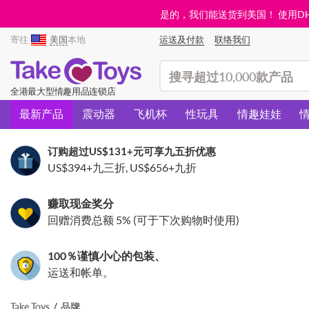
是的，我们能送货到美国！ 使用DHL需
寄往
美国
本地
运送及付款
联络我们
(search)
全港最大型情趣用品连锁店
最新产品
震动器
飞机杯
性玩具
情趣娃娃
订购超过
US$131
+元可享九五折优惠
US$394
+九三折,
US$656
+九折
赚取现金奖分
回赠消费总额 5% (可于下次购物时使用)
100％谨慎小心的包装、
运送和帐单。
Take Toys
品牌