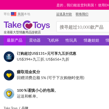
是的，我们能送货到美国！ 使用DHL需
寄往
美国
本地
运送及付款
联络我们
(search)
全港最大型情趣用品连锁店
最新产品
震动器
飞机杯
性玩具
情趣娃娃
订购超过
US$131
+元可享九五折优惠
US$394
+九三折,
US$656
+九折
赚取现金奖分
回赠消费总额 5% (可于下次购物时使用)
100％谨慎小心的包装、
运送和帐单。
Take Toys
品牌