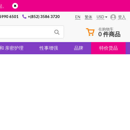
起。
 6990 6501
+(852) 3586 3720
USD
登入
EN
繁体
在购物车
0 件商品
 和 亲密护理
性事增强
品牌
特价货品