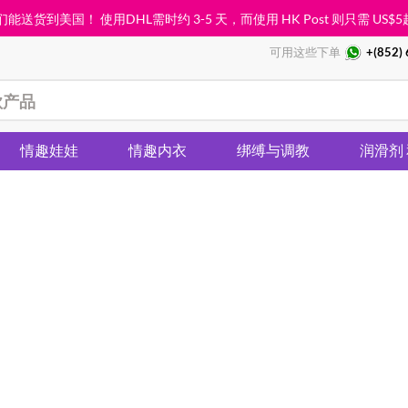
能送货到美国！ 使用DHL需时约 3-5 天，而使用 HK Post 则只需
US$5
可用这些下单
+(852)
情趣娃娃
情趣内衣
绑缚与调教
润滑剂