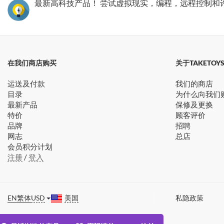
最新高科技产品！ 尝试虚拟现实，编程，远程控制和
在我们商店购买
关于TAKETOY
运送及付款
我们的商店
目录
为什么向我们
最新产品
保修及更换
特价
顾客评价
品牌
招聘
网志
总店
会员积分计划
注册
/
登入
EN
繁体
USD
美国
私隐政策