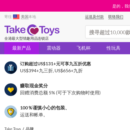
是的，我们
寄往
美国
本地
运送及付款
联络我们
(search)
全港最大型情趣用品连锁店
最新产品
震动器
飞机杯
性玩具
订购超过
US$131
+元可享九五折优惠
US$394
+九三折,
US$656
+九折
赚取现金奖分
回赠消费总额 5% (可于下次购物时使用)
100％谨慎小心的包装、
运送和帐单。
Take Toys
品牌