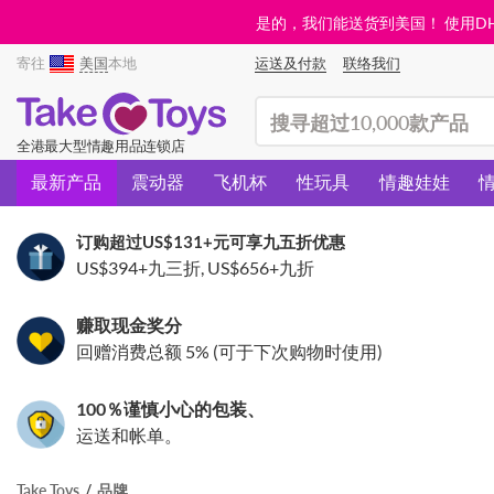
是的，我们能送货到美国！ 使用DHL需
寄往
美国
本地
运送及付款
联络我们
(search)
全港最大型情趣用品连锁店
最新产品
震动器
飞机杯
性玩具
情趣娃娃
订购超过
US$131
+元可享九五折优惠
US$394
+九三折,
US$656
+九折
赚取现金奖分
回赠消费总额 5% (可于下次购物时使用)
100％谨慎小心的包装、
运送和帐单。
Take Toys
品牌