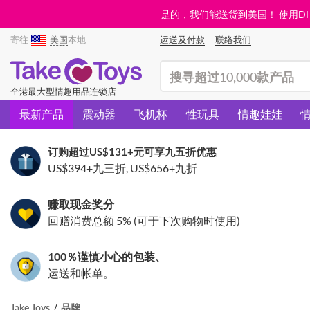
是的，我们能送货到美国！ 使用DHL需
寄往
美国
本地
运送及付款
联络我们
(search)
全港最大型情趣用品连锁店
最新产品
震动器
飞机杯
性玩具
情趣娃娃
订购超过
US$131
+元可享九五折优惠
US$394
+九三折,
US$656
+九折
赚取现金奖分
回赠消费总额 5% (可于下次购物时使用)
100％谨慎小心的包装、
运送和帐单。
Take Toys
品牌