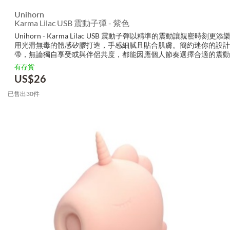
Unihorn
Karma Lilac USB 震動子彈 - 紫色
Unihorn - Karma Lilac USB 震動子彈以精準的震動讓親密時刻更
用光滑無毒的體感矽膠打造，手感細膩且貼合肌膚。簡約迷你的設計
帶，無論獨自享受或與伴侶共度，都能因應個人節奏選擇合適的震動
輕聲細語般的靜音功能讓您全心投入，疲勞不再困擾。 為什麼大家都..
有存貨
US$
26
已售出30件