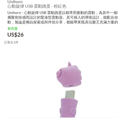
Unihorn
心動旋律 USB 震動跳蛋 - 粉紅色
Unihorn - 心動旋律 USB 震動跳蛋以精準而脈動的震動，為其中一
層聚焦快感而設計的緊湊型震動器。其可插入的彈珠設計，能配合你
動，無論是獨自探索或與伴侶分享，都能帶來既具玩樂又充滿力量的
這款迷人獨角獸主題的設計更添運動神韻，而其低調、便於攜帶的尺
有存貨
你隨時都能在自...
US$
26
已售出1件