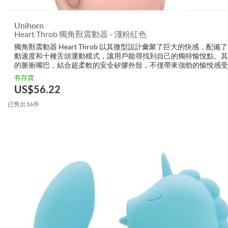
Unihorn
Heart Throb 獨角獸震動器 - 淺粉紅色
獨角獸震動器 Heart Throb 以其微型設計彙聚了巨大的快感，配備
動速度和十種舌頭運動模式，讓用戶能尋找到自己的獨特愉悅點。其
的脈衝嘴巴，結合超柔軟的安全矽膠外殼，不僅帶來強勁的愉悅感受
在水中使用，隨附的 USB 充電器亦方便您在任何地點享受這段魔幻
有存貨
為什...
US$
56.22
已售出16件