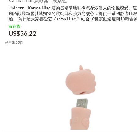
Karma Lilac 震動器 - 淡紫色
Unihorn - Karma Lilac 震動器精準地引導您探索個人的愉悅感受
獨角獸震動器以其獨特的震動口和強力的核心，提供一系列舒適且深
驗。 為什麼大家都愛它 Karma Lilac？ 結合10種震動速度與10種舌
雙馬達豪華設計，強勁動力 超...
有存貨
US$
56.22
已售出35件