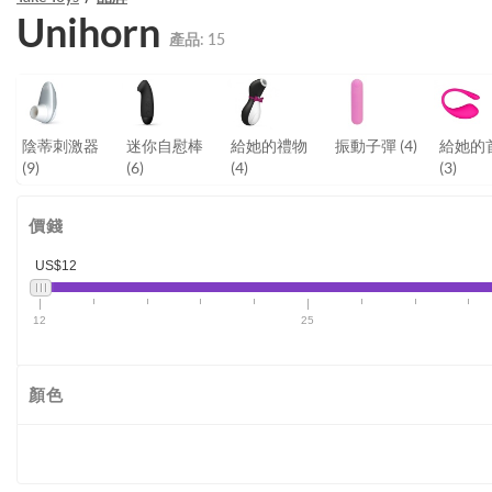
Unihorn
產品:
15
陰蒂刺激器
迷你自慰棒
給她的禮物
振動子彈
(4)
給她的
(9)
(6)
(4)
(3)
價錢
US$12
12
25
顏色