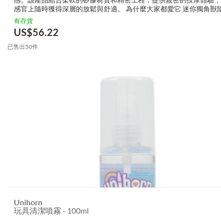
感官上隨時獲得深層的放鬆與舒適。 為什麼大家都愛它 迷你獨角獸
啜震動器？ 雙馬達設計，提供強力驅動 20種搭配使用的愉悅設置 防
有存貨
計，...
US$
56.22
已售出50件
Unihorn
玩具清潔噴霧 - 100ml