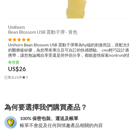
Unihorn
Bean Blossom USB 震動子彈 - 黃色
Unihorn Bean Blossom USB 震動子彈專為ћу端的刺激而設，搭配
的醫療級矽膠，為您帶來專注且可自訂的快感體驗。 cms輕巧設計
携帶，讓您無論獨自享受還是與伴侶分享，都能盡情探索полtron的
感。其靈敏度高且運作靜悄，設計獨特的獨角獸造型更增添趣味感。..
有存貨
US$
26
已售出21件
5
3.151786027326
為何要選擇我們購買產品？
100% 保密包裝、運送及帳單
帳單不會提及任何與情趣產品相關的內容