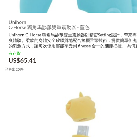
Unihorn
C-Horse 獨角馬舔舐雙重震動器 - 藍色
Unihorn C-Horse 獨角馬舔舐雙重震動器以精密Setting設計，帶
爽體驗。柔軟的身體安全矽膠質地配合搖擺舌頭技術，提供簡單但充
的刺激方式，讓每次使用都能享受到 finesse 合一的細節把控。 為
上 Unihorn - C-Horse 獨角馬舔舐雙...
有存貨
US$
65.41
已售出25件