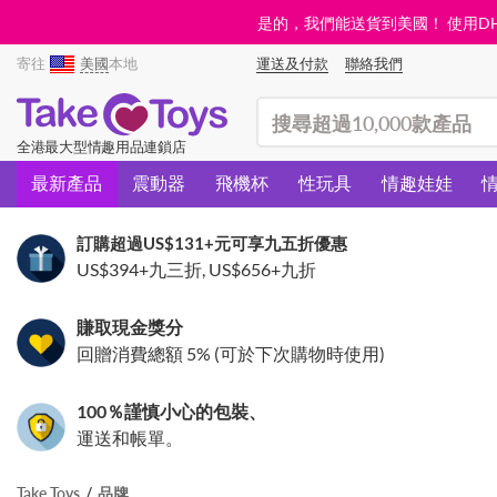
是的，我們能送貨到美國！ 使用DHL需
寄往
美國
本地
運送及付款
聯絡我們
(search)
全港最大型情趣用品連鎖店
最新產品
震動器
飛機杯
性玩具
情趣娃娃
訂購超過
US$131
+元可享九五折優惠
US$394
+九三折,
US$656
+九折
賺取現金獎分
回贈消費總額 5% (可於下次購物時使用)
100％謹慎小心的包裝、
運送和帳單。
Take Toys
品牌