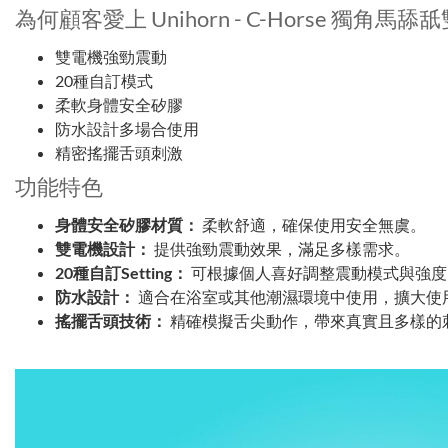
為何顧客愛上 Unihorn - C-Horse 獨角馬舔
雙電機強勁震動
20種自訂模式
柔軟身體安全矽膠
防水設計多場合使用
精密搖擺舌頭刺激
功能特色
身體安全矽膠材質：
柔軟舒適，確保使用安全無虞。
雙電機設計：
提供強勁震動效果，滿足多樣需求。
20種自訂Setting：
可根據個人喜好調整震動模式與強度
防水設計：
適合在浴室或其他潮濕環境中使用，擴大使
搖擺舌頭技術：
精確模擬舌尖動作，帶來真實且多樣的