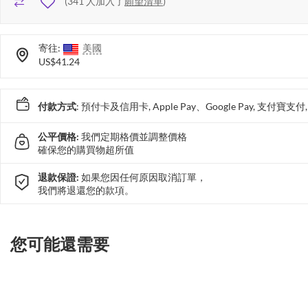
(
341
人加入了
願望清單
)
寄往:
美國
US$41.24
付款方式
: 預付卡及信用卡, Apple Pay、Google Pay, 支付寶
公平價格:
我們定期格價並調整價格
確保您的購買物超所值
退款保證:
如果您因任何原因取消訂單，
我們將退還您的款項。
您可能還需要