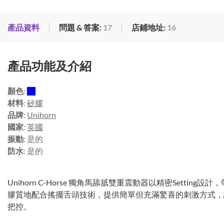
產品資料
問題 & 答案:
17
店鋪地址:
16
產品功能及介紹
顏色
:
材料
:
矽膠
品牌
:
Unihorn
國家
:
英國
振動
: 是的
防水
: 是的
Unihorn C-Horse 獨角馬舔舐雙重震動器以精密Setti
膠質地配合搖擺舌頭技術，提供簡單但充滿驚喜的刺激方式，讓每次
把控。