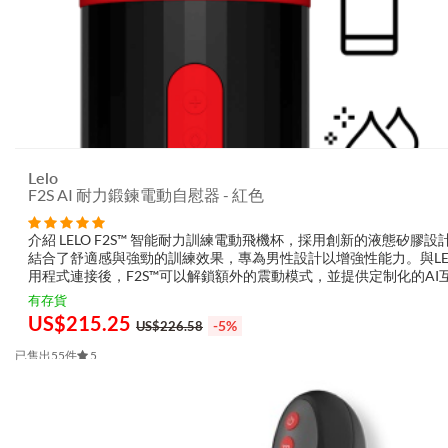
Lelo
F2S AI 耐力鍛鍊電動自慰器 - 紅色
介紹 LELO F2S™ 智能耐力訓練電動飛機杯，採用創新的液態矽膠設
結合了舒適感與強勁的訓練效果，專為男性設計以增強性能力。與LE
用程式連接後，F2S™可以解鎖額外的震動模式，並提供定制化的AI
式，根據使用者的表現提供實時的調整，幫助您提升耐力並體驗更強
有存貨
潮。 ...
US$
215.25
-5%
US$226.58
已售出55件
5