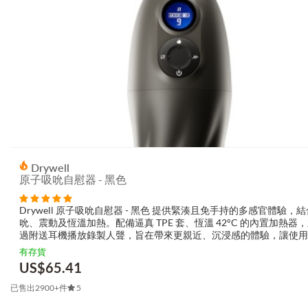
Drywell
原子吸吮自慰器 - 黑色
Drywell 原子吸吮自慰器 - 黑色 提供緊湊且免手持的多感官體驗，
吮、震動及恆溫加熱。配備逼真 TPE 套、恆溫 42°C 的內置加熱器
過附送耳機播放錄製人聲，旨在帶來更親近、沉浸感的體驗，讓使用
不同強度的感受。 顧客喜愛 Drywell 原子吸吮自慰器 - ...
有存貨
US$
65.41
已售出2900+件
5