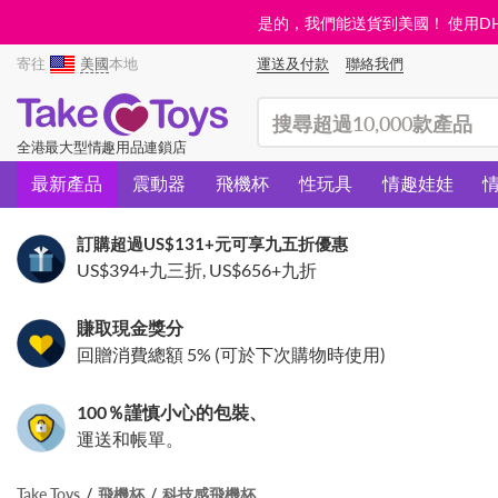
是的，我們能送貨到美國！ 使用DHL需
寄往
美國
本地
運送及付款
聯絡我們
(search)
全港最大型情趣用品連鎖店
最新產品
震動器
飛機杯
性玩具
情趣娃娃
訂購超過
US$131
+元可享九五折優惠
US$394
+九三折,
US$656
+九折
賺取現金獎分
回贈消費總額 5% (可於下次購物時使用)
100％謹慎小心的包裝、
運送和帳單。
Take Toys
飛機杯
科技感飛機杯