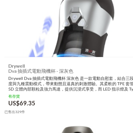
Drywell
Dva 抽插式電動飛機杯 - 深灰色
Drywell Dva 抽插式電動飛機杯 深灰色 是一款電動自慰套，結合三
度與九種震動模式，帶來動態且逼真的刺激體驗。其柔軟的 TPE 套
5D 立體內部顆粒及強力馬達，提供沉浸式享受，而 LED 指示燈及 Typ
電設計確保操作便利。 為什麼大家都愛它 Dr...
有存貨
US$
69.35
已售出329件