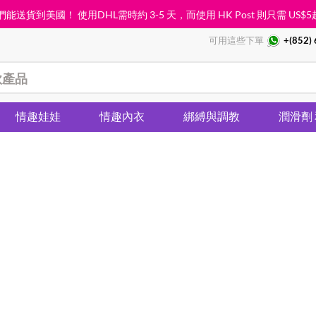
能送貨到美國！ 使用DHL需時約 3-5 天，而使用 HK Post 則只需
US$5
可用這些下單
+(852)
情趣娃娃
情趣內衣
綁縛與調教
潤滑劑