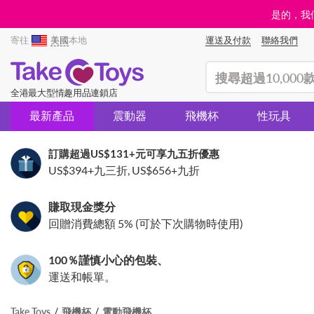
是的，我們
寄往
美國
本地
運送及付款
聯絡我們
(search)
全港最大型情趣用品連鎖店
最新產品
震動器
飛機杯
性玩具
訂購超過
US$131
+元可享九五折優惠
US$394
+九三折,
US$656
+九折
賺取現金獎分
回贈消費總額 5% (可於下次購物時使用)
100％謹慎小心的包裝、
運送和帳單。
Take Toys
飛機杯
電動飛機杯