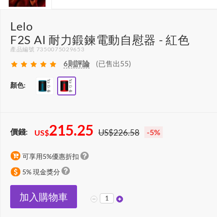
Lelo
F2S AI 耐力鍛鍊電動自慰器 - 紅色
產品編號 7350075029653
6
則評論
(已售出55)
顏色:
215.25
價錢:
US$226.58
-5%
US$
可享用5%優惠折扣
5% 現金獎分
加入購物車