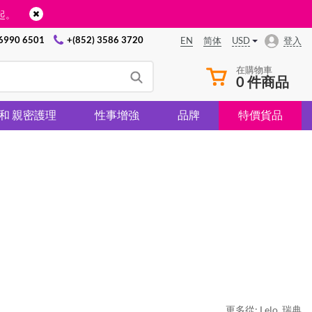
起。
 6990 6501
+(852) 3586 3720
USD
登入
EN
简体
在購物車
0 件商品
 和 親密護理
性事增強
品牌
特價貨品
更多從:
Lelo
,
瑞典