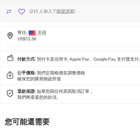
(
215
人加入了
願望清單
)
寄往:
美國
US$51.36
付款方式
: 預付卡及信用卡, Apple Pay、Google Pay, 支付寶
公平價格:
我們定期格價並調整價格
確保您的購買物超所值
退款保證:
如果您因任何原因取消訂單，
我們將退還您的款項。
您可能還需要