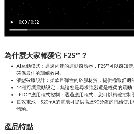
為什麼大家都愛它 F2S™？
AI互動模式：通過內建的運動感應器，F2S™可以感知
確保最佳的訓練效果。
液態矽膠設計：柔軟且彈性的矽膠材質，提供極致舒適
14種可調震動設定：無論您是尋求強烈還是輕柔的震動，
LELO™應用程式控制：透過應用程式，您可以精確控
長效電池：520mA的電池可提供高達90分鐘的持續使
體驗。
產品特點