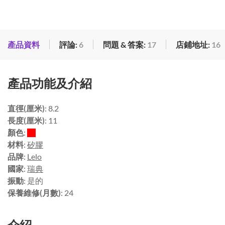
產品資料
評論:
6
問題 & 答案:
17
店鋪地址:
16
產品功能及介紹
直徑(厘米)
: 8.2
長度(厘米)
: 11
顏色
:
材料
:
矽膠
品牌
:
Lelo
國家
:
瑞典
振動
: 是的
保養維修(月數)
: 24
介紹