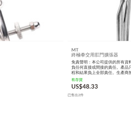
MT
終極拳交用肛門擴張器
免責聲明：本公司提供的所有資
負任何直接或間接的責任。產品
程和結果負上全部責任。生產商
的損毀，受傷或者任何傷害。
有存貨
US$
48.33
已售出2件