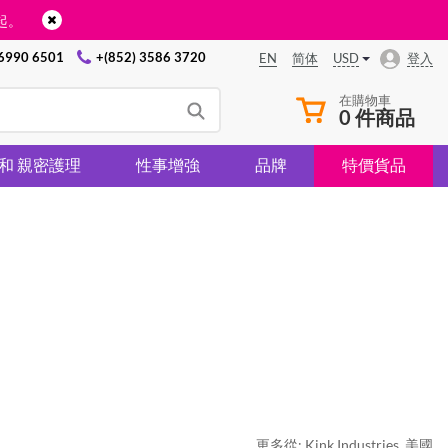
起。
 6990 6501
+(852) 3586 3720
USD
登入
EN
简体
在購物車
0 件商品
 和 親密護理
性事增強
品牌
特價貨品
更多從:
Kink Industries
,
美國