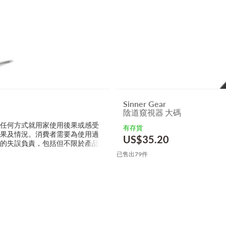
Sinner Gear
陰道窺視器 大碼
以任何方式就用家使用後果或感受
有存貨
效果及情況。消費者需要為使用過
US$
35.20
接的失誤負責，包括但不限於產品
已售出79件