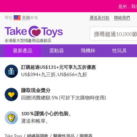
是的，我們
寄往
美國
本地
運送及付款
聯絡我們
(search)
全港最大型情趣用品連鎖店
最新產品
震動器
飛機杯
性玩具
訂購超過
US$131
+元可享九五折優惠
US$394
+九三折,
US$656
+九折
賺取現金獎分
回贈消費總額 5% (可於下次購物時使用)
100％謹慎小心的包裝、
運送和帳單。
Take Toys
綁縛與調教
醫療性用品
開膣器