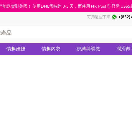
能送貨到美國！ 使用DHL需時約 3-5 天，而使用 HK Post 則只需
US$5
可用這些下單
+(852)
情趣娃娃
情趣內衣
綁縛與調教
潤滑劑