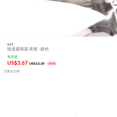
MT
陰道窺視器 長號 - 銀色
有存貨
US$
3.67
-84%
US$23.38
已售出55件