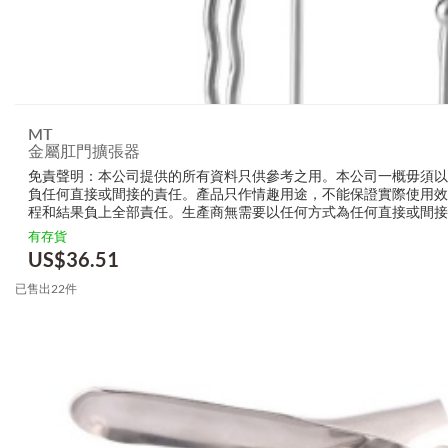
MT
金屬肛門擴張器
免責聲明：本公司提供的所有資料只供參考之用。本公司一概毋須
負任何直接或間接的責任。產品只作情趣用途，不能保證實際使用
程和結果負上全部責任。生產商無需要以任何方式為任何直接或間
的損毀，受傷或者任何傷害。
有存貨
US$
36.51
已售出22件