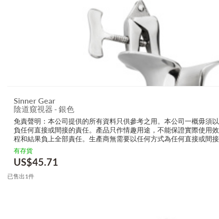
Sinner Gear
陰道窺視器 - 銀色
免責聲明：本公司提供的所有資料只供參考之用。本公司一概毋須
負任何直接或間接的責任。產品只作情趣用途，不能保證實際使用
程和結果負上全部責任。生產商無需要以任何方式為任何直接或間
的損毀，受傷或者任何傷害。
有存貨
US$
45.71
已售出1件