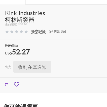
Kink Industries
柯林斯窺器
產品編號 NS110
提交評論
(已售出86)
最後價格:
52.27
US$
收到在庫通知
售完
您可能還需要