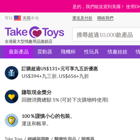
是的，我們能送貨到美國！ 使用DHL需
寄往
美國
本地
運送及付款
聯絡我們
(search)
全港最大型情趣用品連鎖店
最新產品
震動器
飛機杯
性玩具
情趣娃娃
訂購超過
US$131
+元可享九五折優惠
US$394
+九三折,
US$656
+九折
賺取現金獎分
回贈消費總額 5% (可於下次購物時使用)
100％謹慎小心的包裝、
運送和帳單。
Take Toys
綁縛與調教
醫療性用品
開膣器