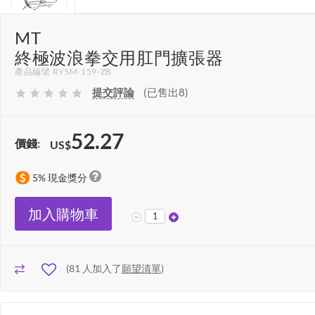
MT
終極波浪拳交用肛門擴張器
產品編號 RYSM-159-ZB
提交評論
(已售出8)
52.27
價錢:
US$
5% 現金獎分
加入購物車
(
81
人加入了
願望清單
)