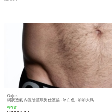
Oxjok
網狀透氣 內置陰莖環男仕護襠 - 冰白色 - 加加大碼
有存貨