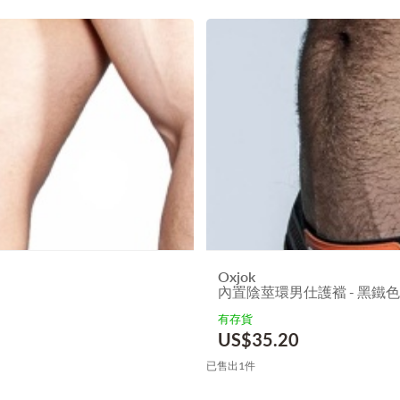
Oxjok
內置陰莖環男仕護襠 - 黑鐵色 
有存貨
US$
35.20
已售出1件