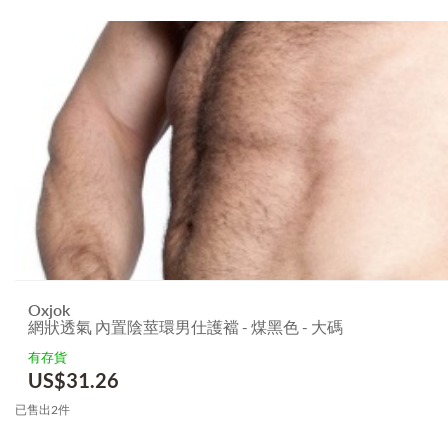
Oxjok
網狀透氣 內置陰莖環男仕護襠 - 煤黑色 - 大碼
有存貨
US$
31.26
已售出2件