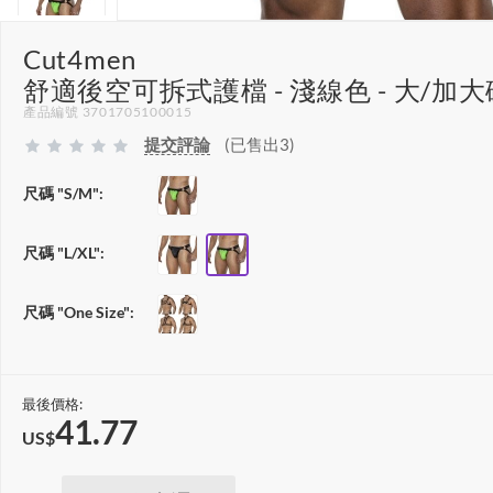
Cut4men
舒適後空可拆式護檔 - 淺線色 - 大/加大
產品編號 3701705100015
提交評論
(已售出3)
尺碼 "S/M":
尺碼 "L/XL":
尺碼 "One Size":
最後價格:
41.77
US$