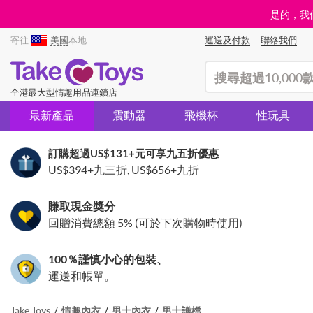
是的，我們
寄往
美國
本地
運送及付款
聯絡我們
(search)
全港最大型情趣用品連鎖店
最新產品
震動器
飛機杯
性玩具
訂購超過
US$131
+元可享九五折優惠
US$394
+九三折,
US$656
+九折
賺取現金獎分
回贈消費總額 5% (可於下次購物時使用)
100％謹慎小心的包裝、
運送和帳單。
Take Toys
情趣內衣
男士內衣
男士護檔