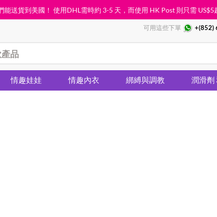
能送貨到美國！ 使用DHL需時約 3-5 天，而使用 HK Post 則只需
US$5
可用這些下單
+(852)
情趣娃娃
情趣內衣
綁縛與調教
潤滑劑