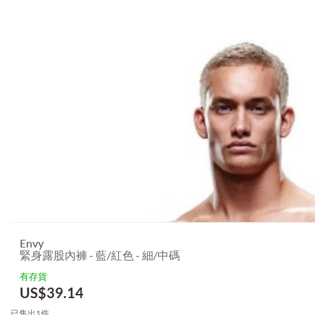
Envy
緊身露股內褲 - 藍/紅色 - 細/中碼
有存貨
US$
39.14
已售出1件