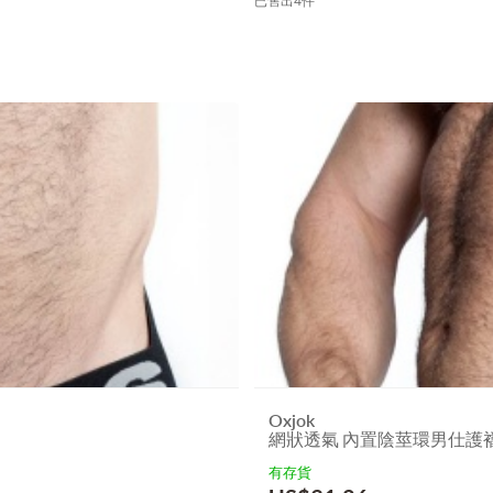
已售出4件
Oxjok
網狀透氣 內置陰莖環男仕護襠 -
有存貨