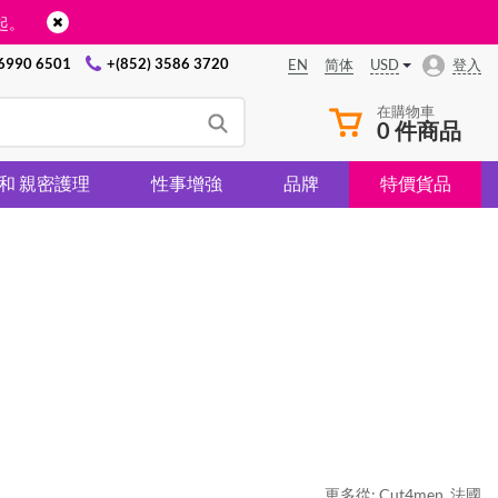
起。
 6990 6501
+(852) 3586 3720
USD
登入
EN
简体
在購物車
0 件商品
 和 親密護理
性事增強
品牌
特價貨品
更多從:
Cut4men
,
法國