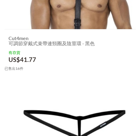
Cut4men
可調節穿戴式束帶連頸圈及陰莖環 - 黑色
有存貨
US$
41.77
已售出16件