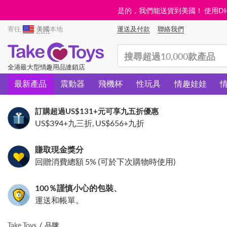
是的，我們能送貨到美國！ 使用DHL需
寄往
美國
本地
運送及付款
聯絡我們
(search)
全港最大型情趣用品連鎖店
最新產品
震動器
飛機杯
性玩具
情趣娃娃
訂購超過
US$131
+元可享九五折優惠
US$394
+九三折,
US$656
+九折
賺取現金獎分
回贈消費總額 5% (可於下次購物時使用)
100％謹慎小心的包裝、
運送和帳單。
Take Toys
品牌