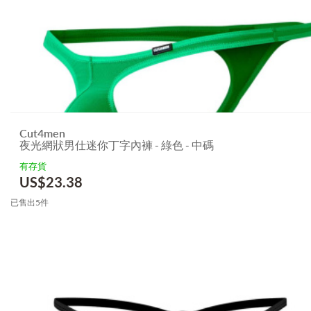
Cut4men
夜光網狀男仕迷你丁字內褲 - 綠色 - 中碼
有存貨
US$
23.38
已售出5件