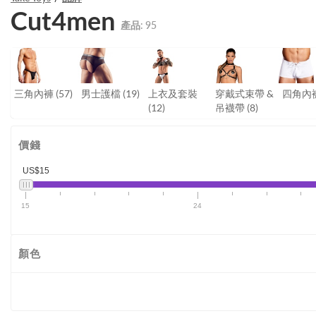
Cut4men
產品:
95
三角內褲
(57)
男士護檔
(19)
上衣及套裝
穿戴式束帶 &
四角內
(12)
吊襪帶
(8)
價錢
US$15
15
24
顏色