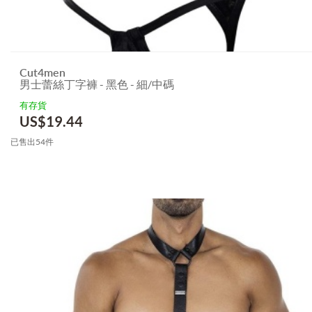
Cut4men
男士蕾絲丁字褲 - 黑色 - 細/中碼
有存貨
US$
19.44
已售出54件