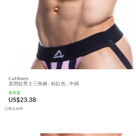
Cut4men
直間紋男士三角褲 - 粉紅色 - 中碼
有存貨
US$
23.38
已售出40件