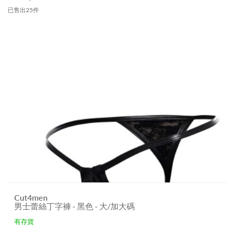
已售出25件
Cut4men
男士蕾絲丁字褲 - 黑色 - 大/加大碼
有存貨