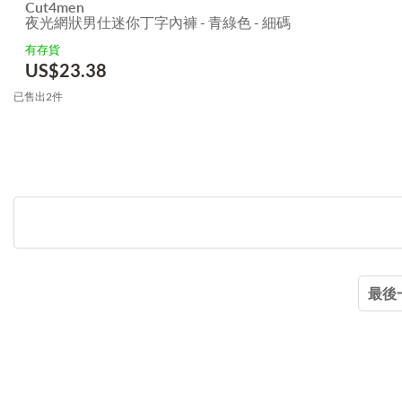
Cut4men
夜光網狀男仕迷你丁字內褲 - 青綠色 - 細碼
有存貨
US$
23.38
已售出2件
最後