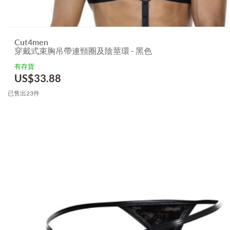
Cut4men
穿戴式束胸吊帶連頸圈及陰莖環 - 黑色
有存貨
US$
33.88
已售出23件