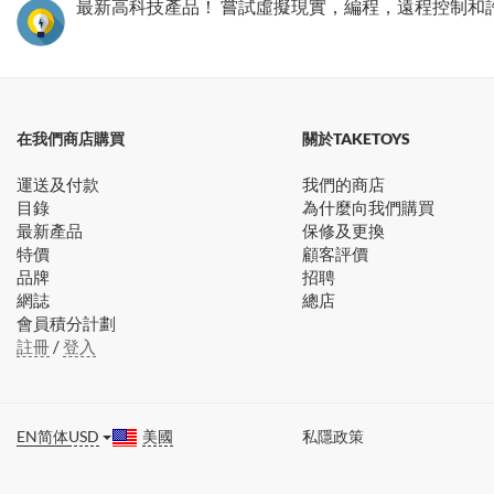
最新高科技產品！ 嘗試虛擬現實，編程，遠程控制和
在我們商店購買
關於TAKETOYS
運送及付款
我們的商店
目錄
為什麼向我們購買
最新產品
保修及更換
特價
顧客評價
品牌
招聘
網誌
總店
會員積分計劃
註冊
/
登入
EN
简体
USD
美國
私隱政策