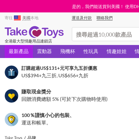
是的，我們能送貨到美國！ 使用DHL需
寄往
美國
本地
運送及付款
聯絡我們
(search)
全港最大型情趣用品連鎖店
最新產品
震動器
飛機杯
性玩具
情趣娃娃
訂購超過
US$131
+元可享九五折優惠
US$394
+九三折,
US$656
+九折
賺取現金獎分
回贈消費總額 5% (可於下次購物時使用)
100％謹慎小心的包裝、
運送和帳單。
Take Toys
品牌