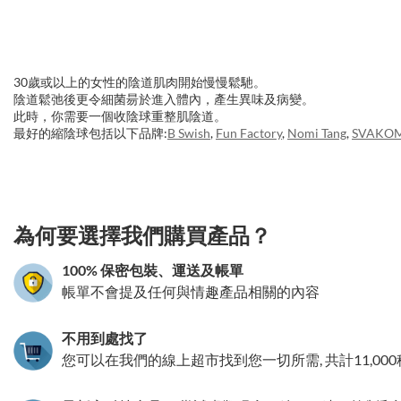
30歲或以上的女性的陰道肌肉開始慢慢鬆馳。
陰道鬆弛後更令細菌昜於進入體內，產生異味及病變。
此時，你需要一個收陰球重整肌陰道。
最好的縮陰球包括以下品牌:
B Swish
,
Fun Factory
,
Nomi Tang
,
SVAKO
3.151786040069
為何要選擇我們購買產品？
100% 保密包裝、運送及帳單
帳單不會提及任何與情趣產品相關的內容
不用到處找了
您可以在我們的線上超市找到您一切所需, 共計11,00