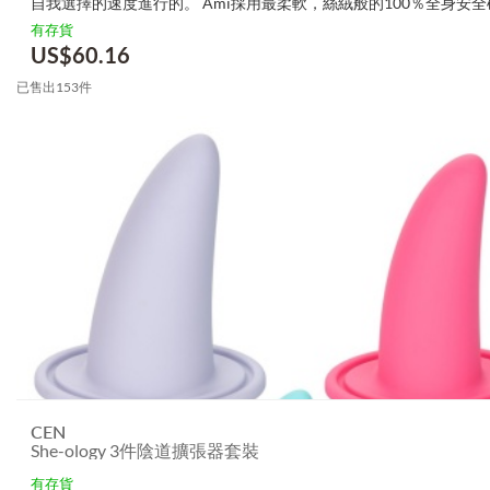
自我選擇的速度進行的。 Ami採用最柔軟，絲絨般的100％全身安
計，在使用時可獲得最大的舒適度。 全面的3步有機矽凝膠收陰系統 ..
有存貨
US$
60.16
已售出153件
CEN
She-ology 3件陰道擴張器套裝
有存貨