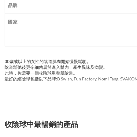
品牌
國家
30歲或以上的女性的陰道肌肉開始慢慢鬆馳。
陰道鬆弛後更令細菌昜於進入體內，產生異味及病變。
此時，你需要一個收陰球重整肌陰道。
最好的縮陰球包括以下品牌:
B Swish
,
Fun Factory
,
Nomi Tang
,
SVAKO
收陰球中最暢銷的產品