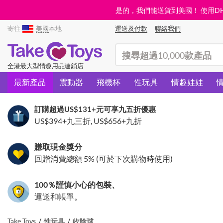
是的，我們能送貨到美國！ 使用DHL需
寄往
美國
本地
運送及付款
聯絡我們
(search)
全港最大型情趣用品連鎖店
最新產品
震動器
飛機杯
性玩具
情趣娃娃
訂購超過
US$131
+元可享九五折優惠
US$394
+九三折,
US$656
+九折
賺取現金獎分
回贈消費總額 5% (可於下次購物時使用)
100％謹慎小心的包裝、
運送和帳單。
Take Toys
性玩具
收陰球