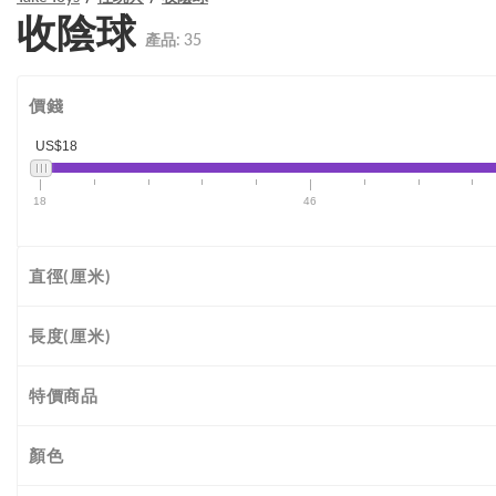
收陰球
產品:
35
價錢
US$18
18
46
直徑(厘米)
長度(厘米)
特價商品
顏色