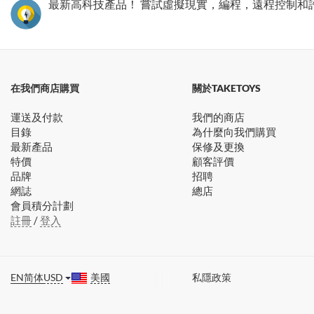
最新高科技產品！ 嘗試虛擬現實，編程，遠程控制和
在我們商店購買
關於TAKETOYS
運送及付款
我們的商店
目錄
為什麼向我們購買
最新產品
保修及更換
特價
顧客評價
品牌
招聘
網誌
總店
會員積分計劃
註冊
/
登入
EN
简体
USD
美國
私隱政策