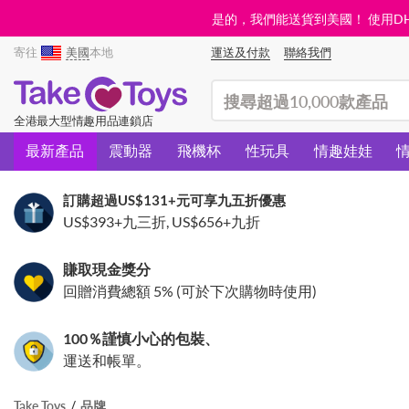
是的，我們能送貨到美國！ 使用DHL需
寄往
美國
本地
運送及付款
聯絡我們
(search)
全港最大型情趣用品連鎖店
最新產品
震動器
飛機杯
性玩具
情趣娃娃
訂購超過
US$131
+元可享九五折優惠
US$393
+九三折,
US$656
+九折
賺取現金獎分
回贈消費總額 5% (可於下次購物時使用)
100％謹慎小心的包裝、
運送和帳單。
Take Toys
品牌