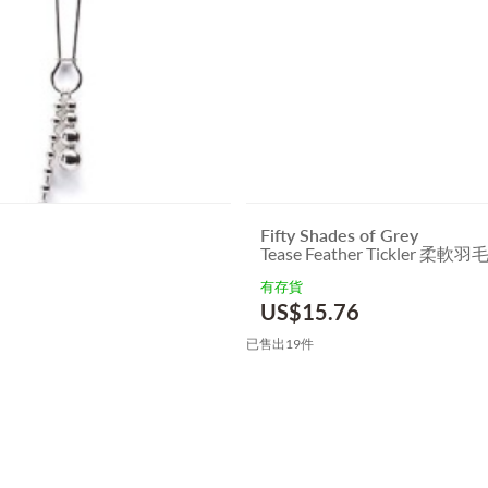
Fifty Shades of Grey
Tease Feather Tickler 柔
有存貨
US$
15.76
已售出19件