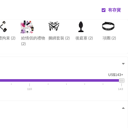
有存貨
體拘束
(2)
給情侶的禮物
捆綁套裝
(2)
後庭塞
(2)
項圈
(2)
(2)
US$143+
110
143