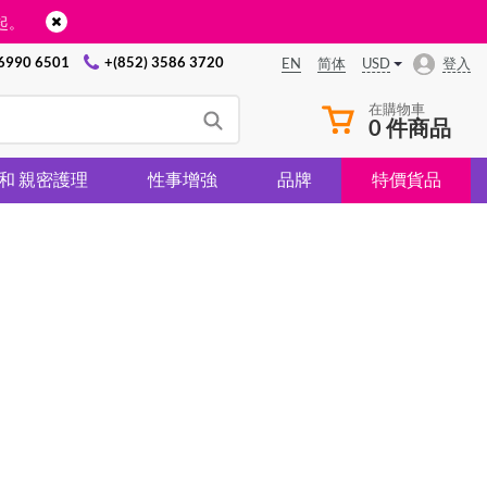
起。
 6990 6501
+(852) 3586 3720
USD
登入
EN
简体
在購物車
0 件商品
 和 親密護理
性事增強
品牌
特價貨品