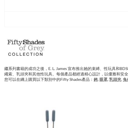
繼系列書籍的成功之後，E. L. James 宣布推出她的束縛、性
繩索、乳頭夾和其他性玩具。每個產品都經過精心設計，以優雅和安
您可以在綱上購買以下類別中的Fifty Shades產品：
銬
,
眼罩
,
乳頭夾
,
兔