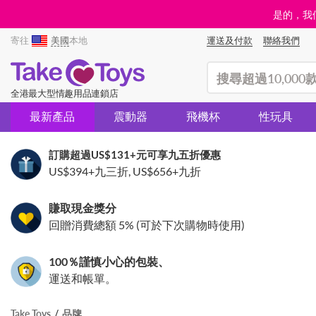
是的，我們
寄往
美國
本地
運送及付款
聯絡我們
(search)
全港最大型情趣用品連鎖店
最新產品
震動器
飛機杯
性玩具
訂購超過
US$131
+元可享九五折優惠
US$394
+九三折,
US$656
+九折
賺取現金獎分
回贈消費總額 5% (可於下次購物時使用)
100％謹慎小心的包裝、
運送和帳單。
Take Toys
品牌