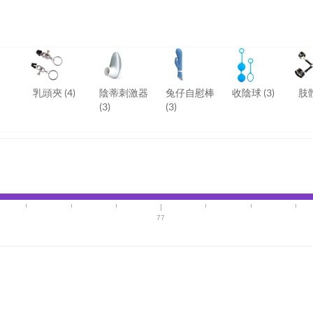
乳頭夾
(4)
陰蒂刺激器
兔仔自慰棒
收陰球
(3)
肢
(3)
(3)
77