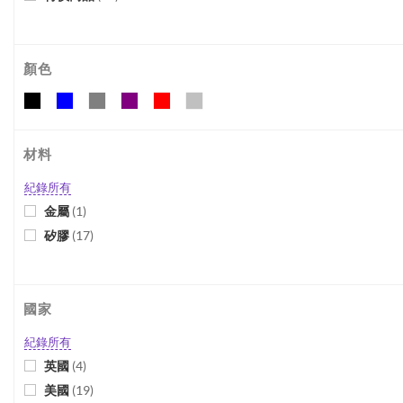
顏色
材料
紀錄所有
金屬
(
1
)
矽膠
(
17
)
國家
紀錄所有
英國
(
4
)
美國
(
19
)