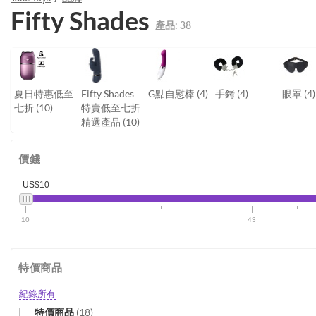
Fifty Shades
產品:
38
夏日特惠低至
Fifty Shades
G點自慰棒
(4)
手銬
(4)
眼罩
(4)
七折
(10)
特賣低至七折
精選產品
(10)
價錢
US$10
10
43
特價商品
紀錄所有
特價商品
(
18
)