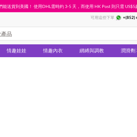
能送貨到美國！ 使用DHL需時約 3-5 天，而使用 HK Post 則只需
US$5
可用這些下單
+(852)
情趣娃娃
情趣內衣
綁縛與調教
潤滑劑